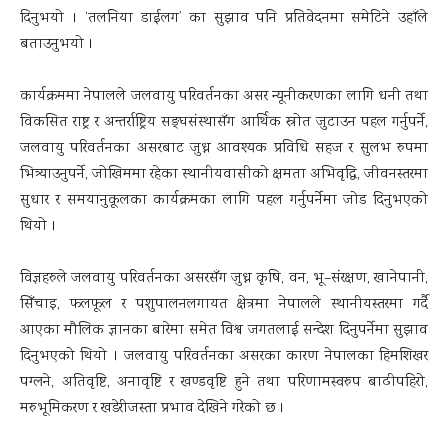
दिनुभयो । ‘तलनिया डाईलग’ का सुझाव पनि प्रतिवेदनमा समेटिने उहाँले
बताउनुभयो ।
कार्यक्रममा नेपालले जलवायु परिवर्तनका असर न्यूनीकरणका लागि धनी तथा
विकसित राष्ट्र र अन्तर्राष्ट्रिय सङ्घसंस्थासँग आर्थिक स्रोत जुटाउन पहल गर्नुपर्ने,
जलवायु परिवर्तनका असरबाट जुध्न आवश्यक प्रविधि सहज र सुलभ रुपमा
भित्र्याउनुपर्ने, जोखिममा रहेका स्थानीयवासीको क्षमता अभिवृद्धि, जीवनस्तरमा
सुधार र समयानुकूलका कार्यक्रमका लागि पहल गर्नुपर्नेमा जोड दिनुभएको
थियो ।
विज्ञहरुले जलवायु परिवर्तनका असरसँग जुध्न कृषि, वन, भू–संरक्षण, खानेपानी,
सिँचाइ, फलफूल र पशुपालनलगायत क्षेत्रमा नेपालले स्थानीयस्तरमा गर्दै
आएका मौलिक ज्ञानका बारेमा समेत विश्व जगतलाई सन्देश दिनुपर्नेमा सुझाव
दिनुभएको थियो । जलवायु परिवर्तनका असरका कारण नेपालका हिमशिखर
पग्लने, अतिवृष्टि, अनावृष्टि र खण्डवृष्टि हुने तथा परिणामस्वरुप बाढीपहिरो,
मरुभूमिकरण र खडेरीजस्ता प्रभाव देखिने गरेको छ ।