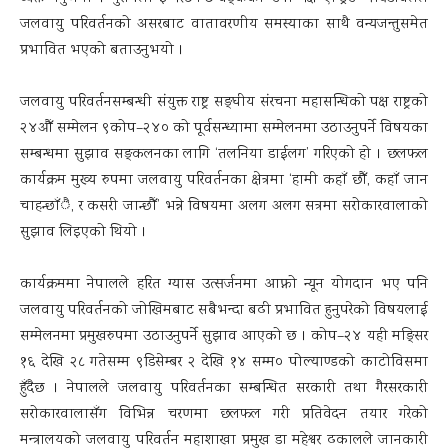
जलवायु परिवर्तनको असरबाट वातावरणीय समस्याका साथै वन्यजन्तुसमेत
प्रभावित भएको बताउनुभयो ।
जलवायु परिवर्तनसम्बन्धी संयुक्त राष्ट्र सङ्घीय संरचना महासन्धिको पक्ष राष्ट्रको
२४औँ सम्मेलन ९कोप–२४० को पूर्वसन्ध्यामा सम्मेलनमा उठाउनुपर्ने विषयका
सम्बन्धमा सुझाव सङ्कलनका लागि ‘तलनिया डाईलग’ गरिएको हो । छलफल
कार्यक्रम मुख्य रुपमा जलवायु परिवर्तनका क्षेत्रमा ‘हामी कहाँ छौँ, कहाँ जान
चाहन्छाँै, र कसरी जान्छौँ’ भन्ने विषयमा अलग अलग सत्रमा सरोकारवालाको
सुझाव लिइएको थियो ।
कार्यक्रममा नेपालले हरित ग्यास उत्सर्जनमा आफ्नो न्यून योगदान भए पनि
जलवायु परिवर्तनको जोखिमबाट सबैभन्दा बढी प्रभावित हुनुपरेको विषयलाई
सम्मेलनमा प्रमुखरुपमा उठाउनुपर्ने सुझाव आएको छ । कोप–२४ यही मङ्सिर
१६ देखि २८ गतेसम्म ९डिसेम्बर २ देखि १४ सम्म० पोल्याण्डको काटोविसमा
हुँदैछ । नेपालले जलवायु परिवर्तनका सम्बन्धित सरकारी तथा गैरसरकारी
सरोकारवालासँग विभिन्न चरणमा छलफल गरी प्रतिवेदन तयार गरेको
मन्त्रालयको जलवायु परिवर्तन महाशाखा प्रमुख डा महेश्वर ढकालले जानकारी