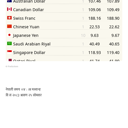
©
Psolution