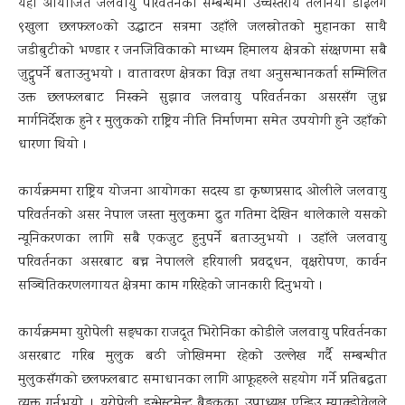
यहाँ आयोजित जलवायु परिवर्तनका सम्बन्धमा उच्चस्तरीय तलनिया डाईलग
९खुला छलफल०को उद्घाटन सत्रमा उहाँले जलस्रोतको मुहानका साथै
जडीबुटीको भण्डार र जनजिविकाको माध्यम हिमालय क्षेत्रको संरक्षणमा सबै
जुट्नुपर्ने बताउनुभयो । वातावरण क्षेत्रका विज्ञ तथा अनुसन्धानकर्ता सम्मिलित
उक्त छलफलबाट निस्कने सुझाव जलवायु परिवर्तनका असरसँग जुध्न
मार्गनिर्देशक हुने र मुलुकको राष्ट्रिय नीति निर्माणमा समेत उपयोगी हुने उहाँको
धारणा थियो ।
कार्यक्रममा राष्ट्रिय योजना आयोगका सदस्य डा कृष्णप्रसाद ओलीले जलवायु
परिवर्तनको असर नेपाल जस्ता मुलुकमा द्रुत गतिमा देखिन थालेकाले यसको
न्यूनिकरणका लागि सबै एकजुट हुनुपर्ने बताउनुभयो । उहाँले जलवायु
परिवर्तनका असरबाट बच्न नेपालले हरियाली प्रवद्र्धन, वृक्षरोपण, कार्वन
सञ्चितिकरणलगायत क्षेत्रमा काम गरिरहेको जानकारी दिनुभयो ।
कार्यक्रममा युरोपेली सङ्घका राजदूत भिरोनिका कोडीले जलवायु परिवर्तनका
असरबाट गरिब मुलुक बढी जोखिममा रहेको उल्लेख गर्दै सम्बन्धीत
मुलुकसँगको छलफलबाट समाधानका लागि आफूहरुले सहयोग गर्ने प्रतिबद्धता
व्यक्त गर्नुभयो । युरोपेली इन्भेस्टमेन्ट बैङ्कका उपाध्यक्ष एन्ड्रिउ म्याक्डोवेलले