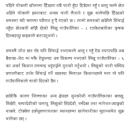
पहिले पोकली खोलामा हिँउदमा राम्रै पानी हुँदा हिउँदमा गहुँ र आलु फल्ने खेत
अहिले पोकली झरनाबाट अन्यत्र पानी लैजाने र सुक्न थालेपछि हिँउदको
समयमा चरी चरणमा परिणत हु“दै गएको छ । लामो समयको खडेरीले सिंचाई
नहुँदा खेतबारी बाँझै रहेको लिखु गाउँपालिका – ८ टारकेराबारीका कृषक
हितबहादुर खड्काले बताउनुभयो ।
समयमै जोत खन गरेर पनि सिंचाई नभएकाले आलु र गहुँ रोप्न नपाएपछि अब
बैशाख–जेठ मा मकै रोप्नुभन्दा अरु विकल्प नभएको लिखु गाउँपालिका – ६
का अर्का किसान रामचन्द्र भट्टराईले गुनासो गर्नुभयो । लिखुको पानी पम्पिङ
प्रणालीबाट तानेर सिंचाई गर्ने व्यवस्था मिलाउन किसानहरुले माग गरे पनि
गाउँपालिकाले चासो दिएको छैन ।
खडेरीकै कारण जिल्लाका अन्य क्षेत्रहरु सुनकोसी गाउँपालिकाका बलखु,
सिस्नेरी, चम्पादेवीको पलापु, लिखुको सिंहदेवी, नर्मदेश्वर तथा मानेभञ्ज्याङ्गको
थाक्ले, टोक्सेल हर्कपुरलगायतका स्थानहरुमा खानेपानीका मुहानसमेत सुक्न
थालेका छन् ।