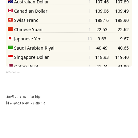
©
Psolution