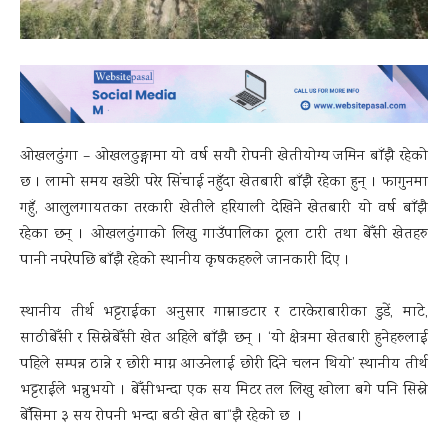
ओखलढुंगा – ओखलढुङ्गामा यो वर्ष सयौ रोपनी खेतीयोग्य जमिन बाँझै रहेको
छ । लामो समय खडेरी परेर सिंचाई नहुँदा खेतबारी बाँझै रहेका हुन् । फागुनमा
गहुँ, आलुलगायतका तरकारी खेतीले हरियाली देखिने खेतबारी यो वर्ष बाँझै
रहेका छन् । ओखलढुंगाको लिखु गाउँपालिका ठूला टारी तथा बेँसी खेतहरु
पानी नपरेपछि बाँझै रहेको स्थानीय कृषकहरुले जानकारी दिए ।
स्थानीय तीर्थ भट्टराईका अनुसार गाम्नाङटार र टारकेराबारीका डुडें, माटे,
साठीबेँसी र सिस्नेबेँसी खेत अहिले बाँझै छन् । ‘यो क्षेत्रमा खेतबारी हुनेहरुलाई
पहिले सम्पन्न ठान्ने र छोरी माग्न आउनेलाई छोरी दिने चलन थियो’ स्थानीय तीर्थ
भट्टराईले भन्नुभयो । बेँसीभन्दा एक सय मिटर तल लिखु खोला बगे पनि सिस्ने
बेँसिमा ३ सय रोपनी भन्दा बढी खेत बा“झै रहेको छ ।