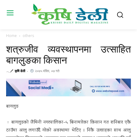
Home
others
शत्रुजीव व्यवस्थापनमा उत्साहित
बागलुङका किसान
𓂃🖊
कृषि डेली
-
२०७५ मंसिर, ०७ गते
बागलुङ
ः बागलुङको जैमिनी नगरपालिका–५ बिनामारेका किसान गत शनिबार एकै
ठाउँमा आलु लगाउँदै गरेको अवस्थामा भेटिए । निकै उत्साहका साथ आलु