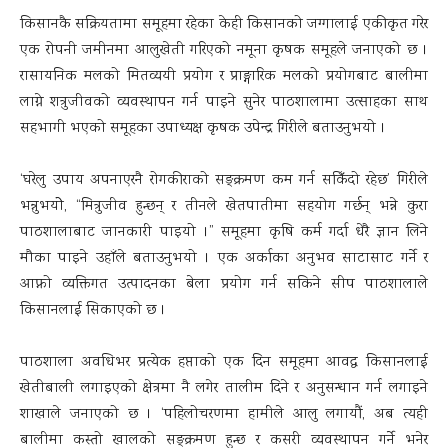
किसानकै सक्रियतामा समूहमा रहेका केही किसानको जग्गालाई एकीकृत गरेर
एक रोपनी जमीनमा आलुखेती गरिएको नमूना कृषक समूहले जनाएको छ ।
रासायनिक मलको मितव्ययी प्रयोग र प्राङ्गारिक मलको प्रयोगबाट बालीमा
लाग्ने शत्रुजीवको व्यवस्थापन गर्न पाइने सुनेर पाठशालामा उत्साहका साथ
सहभागी भएको समूहका उपाध्यक्ष कृषक उपेन्द्र गिरीले बताउनुभयो ।
‘घरेलु उपाय अपनाएरनै रोगकीराको सङ्क्रमण कम गर्न सकिँदो रहेछ’ गिरीले
भन्नुभयोे, “मित्रुजीव हुन्छन् र तीनले खेतपातीमा सहयोग गर्छन् भन्ने कुरा
पाठशालाबाट जानकारी पाइयो ।” समूहमा कृषि कर्म गर्दा धेरै ज्ञान लिने
मौका पाइने उहाँले बताउनुभयो । एक अर्काका अनुभव साटासाट गर्ने र
आफ्नो व्यक्तिगत उत्पादनका बेला प्रयोग गर्न सकिने सीप पाठशालाले
किसानलाई सिकाएको छ ।
पाठशाला अवधिभर प्रत्येक हप्ताको एक दिन समूहमा आवद्ध किसानलाई
खेतीबाली लगाइएको क्षेत्रमा नै लगेर तालीम दिने र अनुसन्धान गर्न लगाइने
शाखाले जनाएको छ । ‘पहिलोचरणमा हामीले आलु लगायौं, अब त्यही
बालीमा कस्तो खालको सङ्क्रमण हुन्छ र कसरी व्यवस्थापन गर्ने भनेर