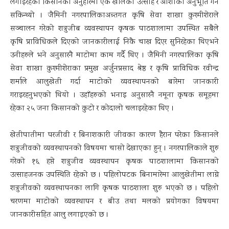
लगाइरहेका किसानको अनुहारमा एक खालको उत्साह र आशाको अनुभूति गर्न
सकिन्थ्यो । जैमिनी नगरपालिकाअन्र्तगत कृषि सेवा शाखा कुश्मीशेराले
सञ्चालन गरेको शत्रुजीब व्यवस्थापन कृषक पाठशालामा उपस्थित सबैले
कृषि प्राविधिकले दिएको जानकारीलाई निकै चाख दिएर सुनिरहेका थिएभने
उनीहरुले भने अनुसारनै माटोमा काम गर्दै थिए । जैमिनी नगरपालिका कृषि
सेवा शाखा कुश्मीशेराका प्रमुख अर्जुनप्रसाद श्रेष्ठ र कृषि प्राविधिक रवीन्द्र
शर्माले आलुखेती गर्दा माटोको व्यवस्थापनको बारेमा जानकारी
गराइरहनुभएको थियो । उहाँहरुको भनाइ अनुसारनै नमूना कृषक समूहमा
रहेका २५ जना किसानको कुटो र कोदालो चलाइरहेका थिए ।
खेतीपातीमा परजीवी र बिनाशकारी जीवका कारण हैरान परेका किसानले
शत्रुजीवको व्यवस्थापनको विषयमा चासो देखाएका हुन् । नगरपालिकाले शुरु
गरेको १६ हप्ते शत्रुजीव व्यवस्थापन कृषक पाठशालामा किसानको
उत्साहजनक उपस्थिति रहेको छ । पहिलोपटक बिनामारेमा आलुखेतीमा लाग्ने
शत्रुजीवको व्यवस्थापनका लागि कृषक पाठशाला शुरु भएको छ । पहिलो
चरणमा माटोको व्यवस्थापन र बीउ तथा मलको प्रयोगका विषयमा
जानकारीसहित आलु लगाइएको छ ।