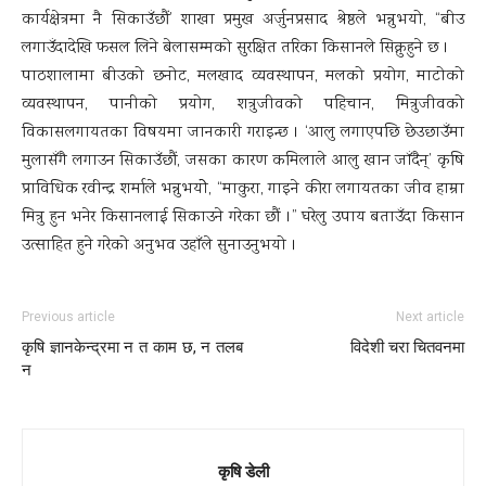
कार्यक्षेत्रमा नै सिकाउँछौं’ शाखा प्रमुख अर्जुनप्रसाद श्रेष्ठले भन्नुभयो, “बीउ
लगाउँदादेखि फसल लिने बेलासम्मको सुरक्षित तरिका किसानले सिक्नुहुने छ ।
पाठशालामा बीउको छनोट, मलखाद व्यवस्थापन, मलको प्रयोग, माटोको
व्यवस्थापन, पानीको प्रयोग, शत्रुजीवको पहिचान, मित्रुजीवको
विकासलगायतका विषयमा जानकारी गराइन्छ । ‘आलु लगाएपछि छेउछाउँमा
मुलासँगै लगाउन सिकाउँछौं, जसका कारण कमिलाले आलु खान जाँदैन्’ कृषि
प्राविधिक रवीन्द्र शर्माले भन्नुभयोे, “माकुरा, गाइने कीरा लगायतका जीव हाम्रा
मित्रु हुन भनेर किसानलाई सिकाउने गरेका छौं ।” घरेलु उपाय बताउँदा किसान
उत्साहित हुने गरेको अनुभव उहाँले सुनाउनुभयो ।
Previous article
Next article
कृषि ज्ञानकेन्द्रमा न त काम छ, न तलब
विदेशी चरा चितवनमा
न
कृषि डेली