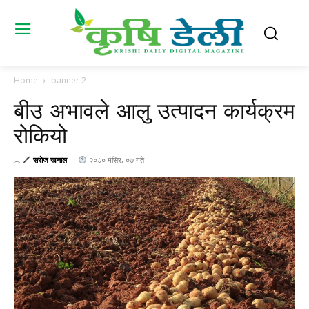
Home
banner 2
बीउ अभावले आलु उत्पादन कार्यक्रम
रोकियो
𓂃🖊
सराेज खनाल
-
२०८० मंसिर, ०७ गते