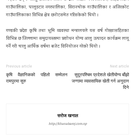
गाउँपालिका, पालुङटार नगरपालिका, सिरानचोक गाउँपालिका र अजिरकोट
गाउँपालिकाका विभिन्न क्षेत्र छनोटसमेत गरिसकेको थियो ।
गण्डकी प्रदेश कृषि तथा भूमि व्यवस्था मन्त्रालयले यस वर्ष गोरखासहितका
विभिन्न छ जिल्लामा समुदायस्तरमा प्रशोधन योग्य आलु उत्पादन कार्यक्रम लागू
गर्ने गरी चालु आर्थिक वर्षमा बजेट विनियोजन गरेको थियो ।
Previous article
Next article
कृषि वैज्ञानिकको पहिलो सम्मेलन
सुदूरपश्चिम प्रदेशले खेतीयोग्य बाँझो
रामपुरमा सुरु
जग्गामा व्यावसायिक खेती गर्न अनुदान
दिने
सराेज खनाल
http://khanalsaroj.com.np