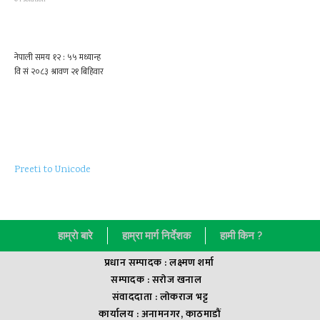
©
Psolution
Preeti to Unicode
हाम्राे बारे
हाम्रा मार्ग निर्देशक
हामी किन ?
प्रधान सम्पादक : लक्ष्मण शर्मा
सम्पादक : सराेज खनाल
संवाददाता : लाेकराज भट्ट
कार्यालय : अनामनगर, काठमाडौं