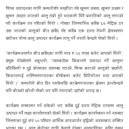
चिप्स उत्पादनका लागि कम्पनीसँग सम्झौता गरेर खुमल उत्सव, खुमल उज्वल र
खुमल उपहार जातको आलु राम्रो हुने भएकाले यिनै प्रजातिको आलु लगाउने
गरी कार्यक्रम तय गरिएको थियो । गोरखा जिल्लाभित्र करिब ६७ मेट्रिक टन
उक्त जातको आलुको बीउ खरिद गरेर करिब एक हजार रोपनी क्षेत्रफलमा
प्रशोधन योग्य आलु उत्पादन कार्यक्रम लागू गर्ने तयारी केन्द्रले गरेको थियो ।
“कार्यक्रमअन्तर्गत बीउ खरिदका लागि मात्र रु ५२ लाख बजेट आएको थियो”,
प्रमुख पोखरेलले भन्नुभयो, “त्यसबाहेक किसानले उत्पादन गर्ने आलुमा
प्रतिकिलो रु दुई प्रोत्साहन उपलब्ध गराउने, चिप्स बनाउने आलुको प्रदर्शनी,
किसानलाई तालिमलगायतका शीर्षकमा बजेट विनियोजन भएर आएको
थियो ।” कम्पनीले बीउ दिन नसकेपछि काभ्रेलगायतका क्षेत्रमा ज्ञानकेन्द्रले
पनि बीउको खोजी गरेको भए पनि नपाएको उहाँको भनाइ छ ।
कार्यक्रम सञ्चालन गर्न सकेको भए करिब दुई हजार मेट्रिक टनसम्म आलु
उत्पादन गर्ने लक्ष्य कार्यालयको रहेको थियो । कार्यक्रम कार्यान्वयन गर्न नसक्दा
जिल्लाका दुई सय ५० परिवार आर्थिक आयआर्जन वृद्धिको अवसरबाट वञ्चित
भएका छन् । आलु खेतीका लागि केन्द्रले गोरखा नगरपालिका, सहिद लखन