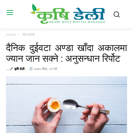
Home
जीवनशैली
दैनिक दुईवटा अण्डा खाँदा अकालमा
ज्यान जान सक्ने : अनुसन्धान रिर्पोट
𓂃🖊
कृषि डेली
-
२०७५ चैत्र, ०९ गते