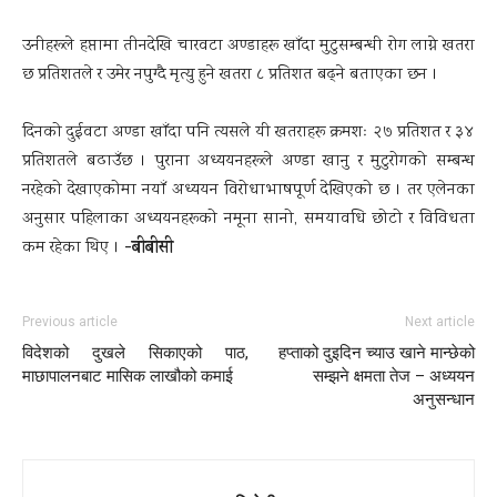
उनीहरूले हप्तामा तीनदेखि चारवटा अण्डाहरू खाँदा मुटुसम्बन्धी रोग लाग्ने खतरा
छ प्रतिशतले र उमेर नपुग्दै मृत्यु हुने खतरा ८ प्रतिशत बढ्ने बताएका छन ।
दिनको दुईवटा अण्डा खाँदा पनि त्यसले यी खतराहरू क्रमशः २७ प्रतिशत र ३४
प्रतिशतले बढाउँछ । पुराना अध्ययनहरूले अण्डा खानु र मुटुरोगको सम्बन्ध
नरहेको देखाएकोमा नयाँ अध्ययन विरोधाभाषपूर्ण देखिएको छ । तर एलेनका
अनुसार पहिलाका अध्ययनहरूको नमूना सानो, समयावधि छोटो र विविधता
-बीबीसी
कम रहेका थिए ।
Previous article
Next article
विदेशको दुखले सिकाएको पाठ,
हप्ताको दुइदिन च्याउ खाने मान्छेको
माछापालनबाट मासिक लाखौको कमाई
सम्झने क्षमता तेज – अध्ययन
अनुसन्धान