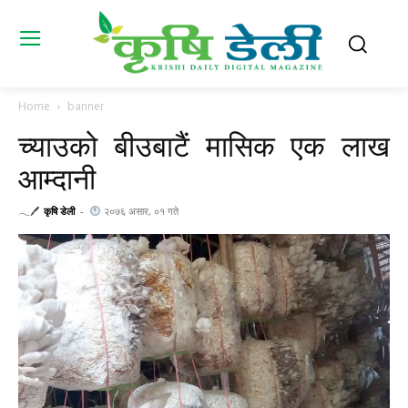
Home
banner
च्याउको बीउबाटैं मासिक एक लाख
आम्दानी
𓂃🖊
कृषि डेली
-
२०७६ असार, ०१ गते