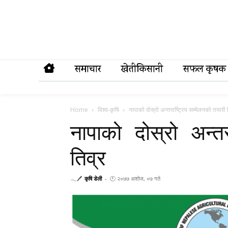
समाचार
खेतीकिसानी
सफल कृषक
Home
विश्व-कृषि
नापाको दोस्रो अन्तराष्ट्रिय सम्मेलनको तयारी 
नापाको दोस्रो अन्तर
तिव्र
𓂃🖊
कृषि डेली
-
🕚 २०७७ अशोज, ०७ गते