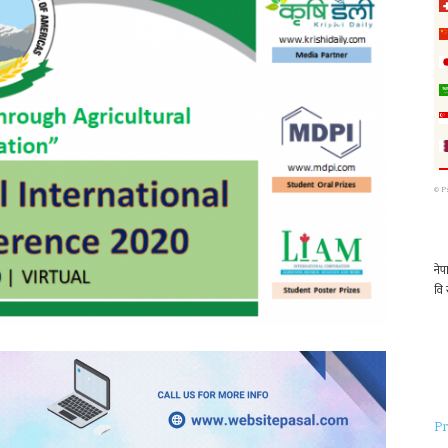
©
P
Pr