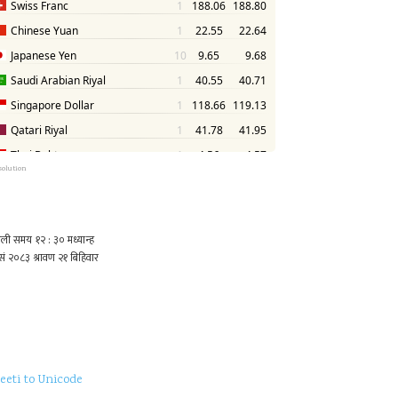
solution
eeti to Unicode