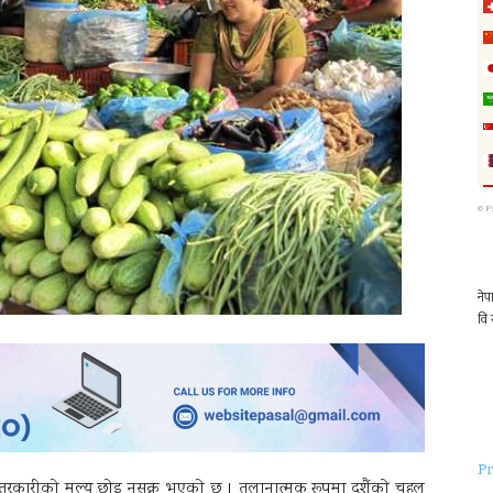
©
P
Pr
ाे तरकारीकाे मूल्य छाेइ नसक्नु भएकाे छ । तुलानात्मक रूपमा दशैंकाे चहल