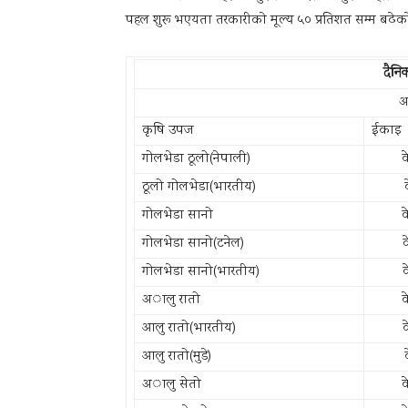
पहल शुरू भएयता तरकारीकाे मूल्य ५० प्रतिशत सम्म बढेकाे
दैनि
अ
कृषि उपज
ईकाइ
गोलभेडा ठूलो(नेपाली)
क
ठूलो गोलभेडा(भारतीय)
गोलभेडा सानो
क
गोलभेडा सानो(टनेल)
गोलभेडा सानो(भारतीय)
अालु रातो
क
आलु रातो(भारतीय)
आलु रातो(मुडे)
अालु सेतो
क