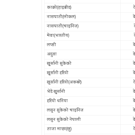
काक्रो(हाइब्रीड)
नासपाती(लोकल)
क
नासपाती(चाइनिज)
मेवा(भारतीय)
लप्सी
क
अदुवा
क
खु्र्सानी सुकेको
क
खु्र्सानी हरियो
क
खुर्सानी हरियो(अकबरे)
भेडे खु्र्सानी
क
हरियो धनिया
क
लसुन सुकेको चाइनिज
क
लसुन सुकेको नेपाली
क
ताजा माछा(रहु)