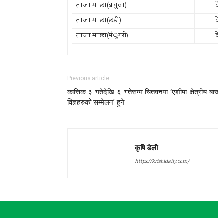
ताजा माछा(बचुवा)
ताजा माछा(छडी)
ताजा माछा(म‌ंुगरी)
Previous article
कात्तिक ३ गतेदेखि ६ गतेसम्म चितवनमा ‘एशीया क्षेत्रीय बाख
विज्ञहरुको सम्मेलन’ हुने
कृषि डेली
https://krishidaily.com/