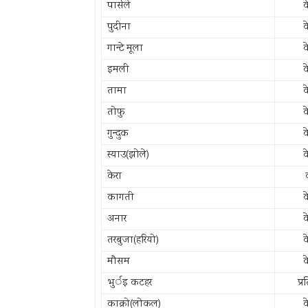
पार्सले
क
पुदीना
क
गान्टे मूला
क
इमली
क
तामा
क
तोफु
क
गुन्दुक
क
स्याउ(झोले)
क
केरा
कागती
क
अनार
क
तरबुजा(हरियो)
क
मौसम
क
भुर्इ कटहर
प्र
काक्रो(लोकल)
क