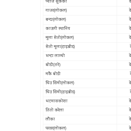
प्याज सुकेको
क
गाजर(लोकल)
क
बन्दा(लोकल)
क
काउली स्थानिय
क
मूला सेतो(लोकल)
क
सेतो मूला(हाइब्रीड)
भन्टा लाम्चो
क
बोडी(तने)
क
मकै बोडी
घिउ सिमी(लोकल)
क
घिउ सिमी(हाइब्रीड)
भटमासकोशा
क
तितो करेला
क
लौका
क
परवर(लोकल)
क