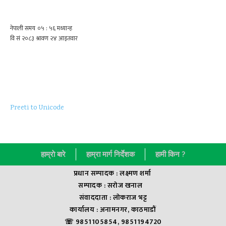
Preeti to Unicode
हाम्राे बारे
हाम्रा मार्ग निर्देशक
हामी किन ?
प्रधान सम्पादक : लक्ष्मण शर्मा
सम्पादक : सराेज खनाल
संवाददाता : लाेकराज भट्ट
कार्यालय : अनामनगर, काठमाडौं
☏ 9851105854, 9851194720