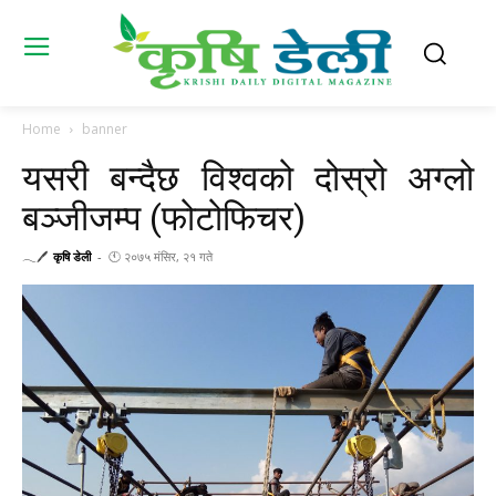
Home
banner
यसरी बन्दैछ विश्वको दोस्रो अग्लो
बञ्जीजम्प (फोटोफिचर)
𓂃🖊
कृषि डेली
-
🕚 २०७५ मंसिर, २१ गते