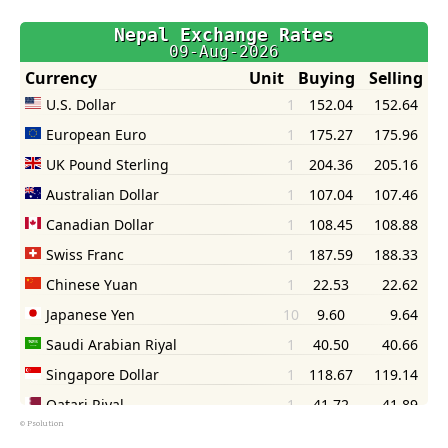
©
Psolution