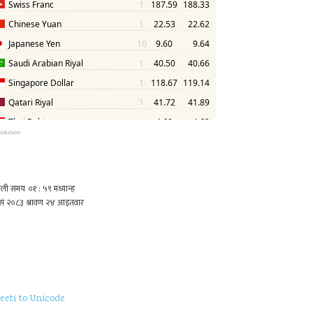
solution
eeti to Unicode