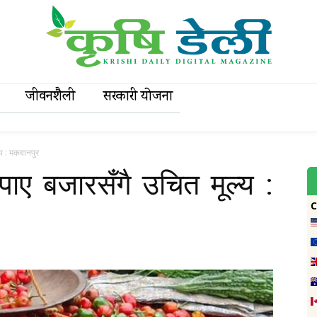
जीवनशैली
सरकारी याेजना
य : मकवानपुर
ाए बजारसँगै उचित मूल्य :