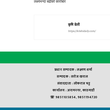
लक्ष्यभन्दा बढीको कारोबार
कृषि डेली
https://krishidaily.com/
प्रधान सम्पादक : लक्ष्मण शर्मा
सम्पादक : सराेज खनाल
संवाददाता : लाेकराज भट्ट
कार्यालय : अनामनगर, काठमाडौं
☏ 9851105854, 9851194720