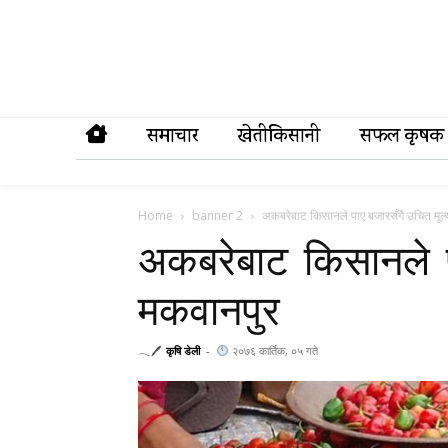
समाचार
खेतीकिसानी
सफल कृषक
Home
banner 2
अकबरेबाट किसानले पाए बजारसँगै उचित मूल्
अकबरेबाट किसानले प
मकवानपुर
𓂃🖊
कृषि डेली
-
२०७६ कार्तिक, ०५ गते