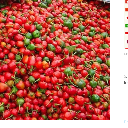
©
P
Pr