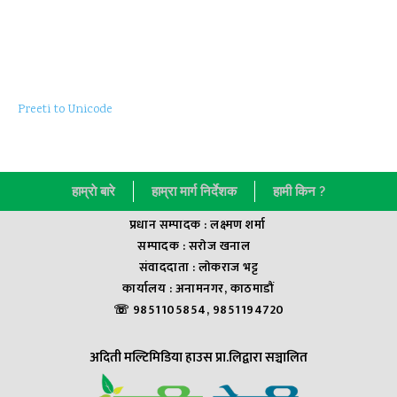
Preeti to Unicode
हाम्राे बारे
हाम्रा मार्ग निर्देशक
हामी किन ?
प्रधान सम्पादक : लक्ष्मण शर्मा
सम्पादक : सराेज खनाल
संवाददाता : लाेकराज भट्ट
कार्यालय : अनामनगर, काठमाडौं
☏ 9851105854, 9851194720
अदिती मल्टिमिडिया हाउस प्रा.लिद्वारा सञ्चालित