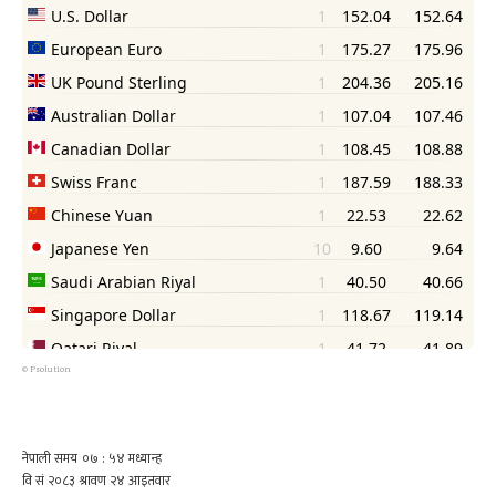
©
Psolution