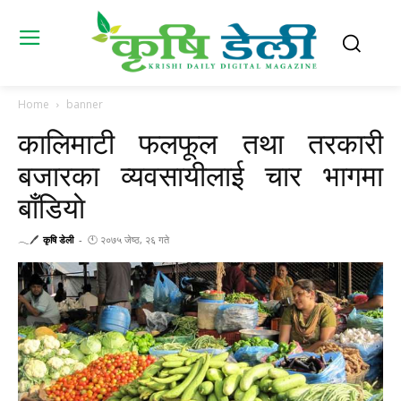
Home
banner
कालिमाटी फलफूल तथा तरकारी
बजारका व्यवसायीलाई चार भागमा
बाँडियाे
𓂃🖊
कृषि डेली
-
🕚 २०७५ जेष्ठ, २६ गते