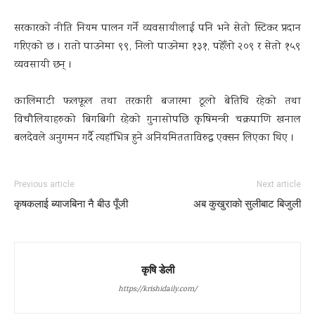
सरकारको नीति नियम पालन गर्ने व्यवसायीलाई पनि भने सेतो स्टिकर प्रदान
गरिएको छ । रातो पाउनेमा ९९, निलो पाउनेमा १३१, पहेँलो २०९ र सेतो १५९
व्यवसायी छन् ।
कालिमाटी फलफूल तथा तरकारी बजारमा ठूलो बेतिथि रहेको तथा
विचौलियाहरुको बिगबिगी रहेको गुनासोपछि कृषिमन्त्री चक्रपाणि खनाल
बलदेवले अनुगमन गर्दै त्यहाँभित्र हुने अनियमितताविरुद्ध एक्सन लिएका थिए ।
Previous article
Next article
कृषकलाई ब्याजबिना नै बीउ पूँजी
अब कुखुराकाे सुलीबाट बिजुली
कृषि डेली
https://krishidaily.com/