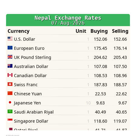
©
Psolution