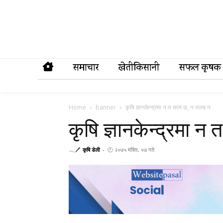
समाचार
खेतीकिसानी
सफल कृषक
Home
banner
कृषि ज्ञानकेन्द्रमा न त काम छ, न तलब न
कृषि ज्ञानकेन्द्रमा 
𓂃🖊
कृषि डेली
-
🕚 २०७५ मंसिर, ०७ गते