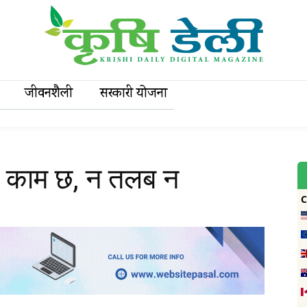
जीवनशैली
सरकारी याेजना
न त काम छ, न तलब न