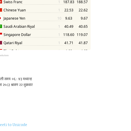
solution
eeti to Unicode