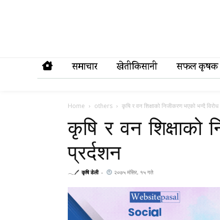
समाचार
खेतीकिसानी
सफल कृषक
Home
others
कृषि र वन शिक्षाको निजीकरण भएको भन्दै विरोध 
कृषि र वन शिक्षाको 
प्रर्दशन
𓂃🖊
कृषि डेली
-
२०७५ मंसिर, १५ गते