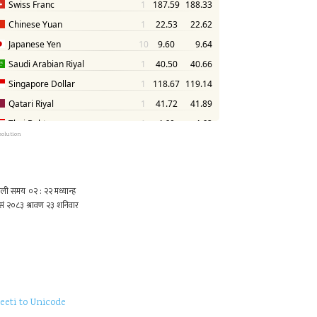
solution
eeti to Unicode