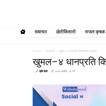
समाचार
खेतीकिसानी
सफल कृषक
Home
अन्नवाली
खुमल–४ धानप्रति किसानको आकर्षण
खुमल–४ धानप्रति क
𓂃🖊
कृषि डेली
-
२०७५ अशोज, ०६ गते