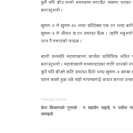
कुनै पनि बीउ लामो समयसम्म लगाउँदा त्यसमा भएका गुण वि
बताउनुभयो ।
खुमल–४ ले खुमल–१० भन्दा प्रतिहेक्टर एक टन भन्दा बढी उ
खुमल–४ ले औसत छ टन उत्पादन दिन्छ । उहाँले भन्नुभयो,
जात नै रुचाएको पाइन्छ ।’
बाली वनस्पति महाशाखामा कार्यरत प्राविधिक अतित 
बताउनुभयो । महाशाखाले मध्यपाहाडका लागि धानको नयाँ
कुनै पनि बीउले कति उत्पादन दियो भन्दा खुमल–४ बराबर छ, वा 
पराल कस्तो हुन्छ भन्ने त्यही मापण्डलाई आधार बनाएर अध्य
Previous article
केरा किसानको गुनासो : न सहयोग पाइयो, न पर्याप्त न
कमाइयो