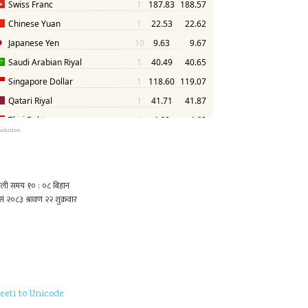
solution
eeti to Unicode