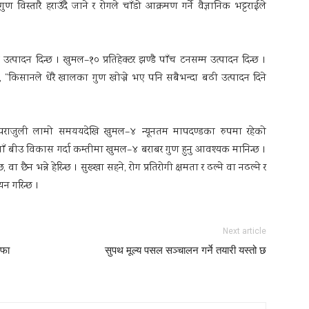
स्तारै हराउँदै जाने र रोगले चाँडो आक्रमण गर्ने वैज्ञानिक भट्टराईले
त्पादन दिन्छ । खुमल–१० प्रतिहेक्टर झण्डै पाँच टनसम्म उत्पादन दिन्छ ।
 “किसानले धेरै खालका गुण खोज्ने भए पनि सबैभन्दा बढी उत्पादन दिने
पराजुली लामो समययदेखि खुमल–४ न्यूनतम मापदण्डका रुपमा रहेको
 बीउ विकास गर्दा कम्तीमा खुमल–४ बराबर गुण हुनु आवश्यक मानिन्छ ।
छैन भन्ने हेरिन्छ । सुख्खा सहने, रोग प्रतिरोगी क्षमता र ढल्ने वा नढल्ने र
यन गरिन्छ ।
Next article
ाफा
सुपथ मूल्य पसल सञ्चालन गर्ने तयारी यस्तो छ