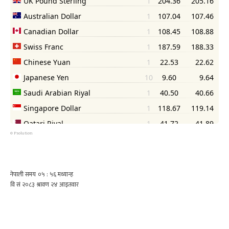
©
Psolution