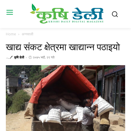
Home
अन्नवाली
खाद्य संकट क्षेत्रमा खाद्यान्न पठाइयो
𓂃🖊
कृषि डेली
-
🕚 २०७५ भदौ, २९ गते