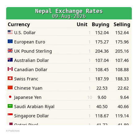
©
Psolution