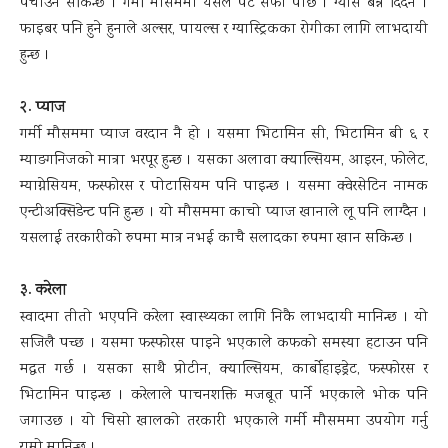
पचाउन सकिन्छ । गर्मी मौसममा यसले पेट सफा पार्छ । ग्यास बन्न दिँदैंन ।
फाइबर पनि हुने हुनाले अल्सर, पायल्स र ग्यास्ट्रिकका रोगीका लागि लाभदायी
हुन्छ ।
२. प्याज
गर्मी मौसममा प्याज वरदान नै हो । यसमा भिटामिन सी, भिटामिन बी ६ र
म्याङगनिजको मात्रा भरपूर हुन्छ । यसका अलावा क्याल्सियम, आइरन, फोलेट,
म्याग्नेसियम, फस्फोरस र पोटासियम पनि पाइन्छ । यसमा क्वेरसेटिन नामक
एन्टीअक्सिडेन्ट पनि हुन्छ । यो मौसममा काचो प्याज खानाले लू पनि लाग्दैन ।
यसलाई तरकारीको रुपमा मात्र नभई काचै सलादका रुपमा खान सकिन्छ ।
३. करेला
स्वादमा तीतो भएपनि करेला स्वास्थ्यका लागि निकै लाभदायी मानिन्छ । यो
सजिलै पच्छ । यसमा फस्फोरस पाइने भएकाले कफको समस्या हटाउन पनि
मद्धत गर्छ । यसका साथै प्रोटीन, क्याल्सियम, कार्बोहाइड्रेट, फस्फोरस र
भिटामिन पाइन्छ । करेलाले पाचनशक्ति मजबूत पार्ने भएकाले भोक पनि
जगाउछ । यो चिसो खालको तरकारी भएकाले गर्मी मौसममा उपयोग गर्नु