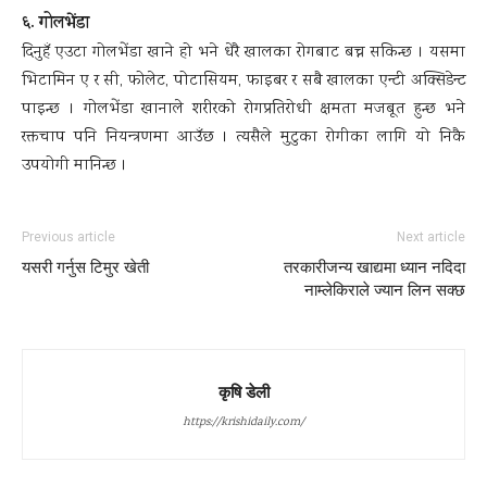
६. गोलभेंडा
दिनुहँ एउटा गोलभेंडा खाने हो भने धेरै खालका रोगबाट बच्न सकिन्छ । यसमा
भिटामिन ए र सी, फोलेट, पोटासियम, फाइबर र सबै खालका एन्टी अक्सिडेन्ट
पाइन्छ । गोलभेंडा खानाले शरीरको रोगप्रतिरोधी क्षमता मजबूत हुन्छ भने
रक्तचाप पनि नियन्त्रणमा आउँछ । त्यसैले मुटुका रोगीका लागि यो निकै
उपयोगी मानिन्छ ।
Previous article
Next article
यसरी गर्नुस टिमुर खेती
तरकारीजन्य खाद्यमा ध्यान नदिदा
नाम्लेकिराले ज्यान लिन सक्छ
कृषि डेली
https://krishidaily.com/