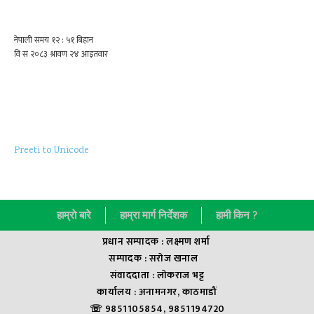
Preeti to Unicode
हाम्राे बारे
हाम्रा मार्ग निर्देशक
हामी किन ?
प्रधान सम्पादक : लक्ष्मण शर्मा
सम्पादक : सराेज खनाल
संवाददाता : लाेकराज भट्ट
कार्यालय : अनामनगर, काठमाडौं
☏ 9851105854, 9851194720