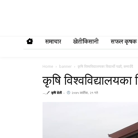
समाचार
खेतीकिसानी
सफल कृषक
Home
banner
कृषि विश्वविद्यालयका विद्यार्थी पढदै, कमाउँदै
कृषि विश्वविद्यालयका वि
𓂃🖊
कृषि डेली
-
२०७५ कार्तिक, २१ गते