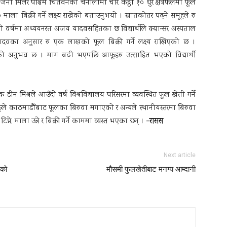
ना मिलेर पश्चिम चितवनको चनौलीमा चार कट्ठा १० धुर क्षेत्रफलमा फूल
ा बिक्री गर्ने लक्ष्य राखेको बताउनुभयो । स्नातकोत्तर पढ्ने समूहले रु
रो वर्षमा अध्ययनरत अजय यादवसहितका छ विद्यार्थीले क्यान्सर अस्पताल
दवका अनुसार रु एक लाखको फूल बिक्री गर्ने लक्ष्य राखिएको छ ।
ादवको अनुभव छ । माग बढी भएपछि आफूहरु उत्साहित भएको विद्यार्थी
 डीन मिश्रले आउँदो वर्ष विश्वविद्यालय परिसरमा व्यवस्थित फूल खेती गर्ने
े काठमाडौँबाट फूलका बिरुवा मगाएको र अन्यले स्थानीयस्तरमा बिरुवा
-रासस
प्ने, माला उन्ने र बिक्री गर्ने काममा व्यस्त भएका छन् ।
Next article
रको
मौसमी फुलखेतीबाट मनग्य आम्दानी