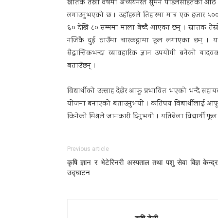
स्नातक तेस्रो वर्षमा अध्ययनरत सुमन पौडेलसहितका आठ ज
लगाउनुभएको छ । उहाँहरुले तिहारमा मात्र एक हजार ५०० माल
६० देखि ८० सम्ममा माला बेच्दै आएका छन् । स्नातक तेस्
नजिकै दुई ठाउँमा चारकट्ठामा फूल लगाएका छन् । या
सैद्धान्तिकभन्दा व्यावहारिक ज्ञान उपयोगी बनेको य
बताउँछन् ।
विद्यार्थीको उत्साह देखेर आफू प्रभावित भएको भन्दै सहायक
योजना बनाएको बताउनुभयो । कतिपय विद्यार्थीलाई आफूल
किनेको मिश्रले जानकारी दिनुभयो । यतिबेला विद्यार्थी फूल टि
Previous article
कृषि ज्ञान र भेटेरिनरी अस्पताल तथा पशु सेवा विज्ञ केन्द्
उद्घाटन