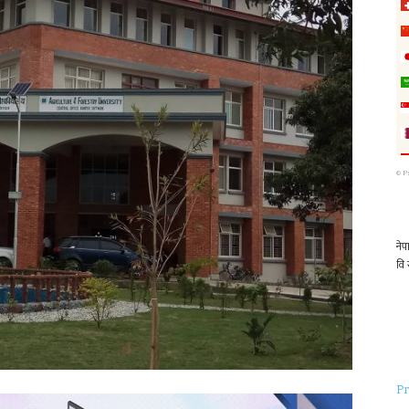
©
P
Pr