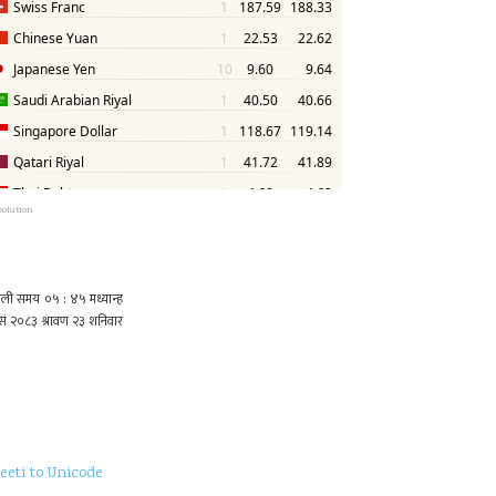
solution
eeti to Unicode