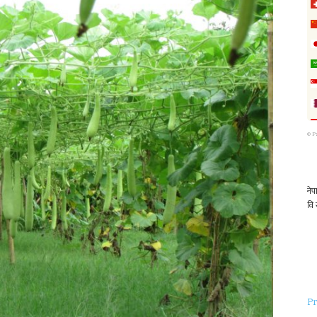
©
P
Pr