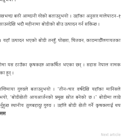
भन्नुभयो ।
 लाखभन्दा बढी आम्दानी गरेको बताउनुभयो । उहाँका अनुसार मालेपाटन–१
र र साउनदेखि भदौ महीनामा बोडीको बीउ उत्पादन गर्न सकिन्छ ।
 । यहाँ उत्पादन भएको बोडी तनहुँ, पोखरा, चितवन, काठमाडौँलगायतका
डी खेतीमा यस ठाउँका कृषकहरु आकर्षित भएका छन् । सहास नेपाल नामक
ा हुन् ।
्तिमाया गुरुङले बताउनुभयो । “तीन÷चार वर्षदेखि यहाँका मानिसले
नुभयो, “बोडीखेती आयआर्जनको प्रमुख स्रोत बनेको छ ।” बोडीमा लाग्ने
र्नुहुन्छ स्थानीय तुलबहादुर गुरुङ । उहाँले बोडी खेती गर्ने कृषकलाई थप
ासस
Next article