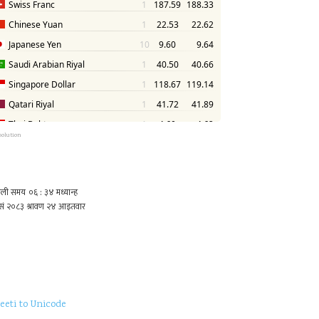
solution
eeti to Unicode