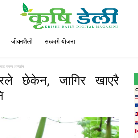
जीवनशैली
सरकारी याेजना
िबाट मनग्य आम्दानि
रले छेकेन, जागिर खाएरै
ि