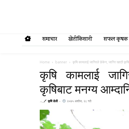
समाचार
खेतीकिसानी
सफल कृषक
Home
banner
कृषि कामलाई जागिरले छेकेन, जागिर खाएरै कृष
कृषि कामलाई जागि
कृषिबाट मनग्य आम्दान
𓂃🖊
कृषि डेली
-
२०७५ अशोज, २८ गते