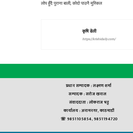
लोप हुँदै पुराना बाली, कोदो पाउनै मुस्किल
कृषि डेली
https://krishidaily.com/
प्रधान सम्पादक : लक्ष्मण शर्मा
सम्पादक : सराेज खनाल
संवाददाता : लाेकराज भट्ट
कार्यालय : अनामनगर, काठमाडौं
☏ 9851105854, 9851194720