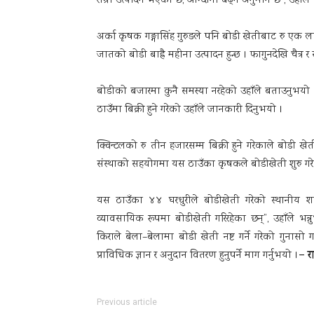
राम्रो उत्पादन भएको छ, आम्दानी बढ्ने अनुमान छ”, उहाँले 
अर्का कृषक गङ्गासिंह गुरुङले पनि बोडी खेतीबाट रु एक
जातको बोडी बाह्रै महीना उत्पादन हुन्छ । फागुनदेखि चैत्
बोडीको बजारमा कुनै समस्या नरहेको उहाँले बताउनुभयो
ठाउँमा बिक्री हुने गरेको उहाँले जानकारी दिनुभयो ।
क्विन्टलको रु तीन हजारसम्म बिक्री हुने गरेकाले बो
संस्थाको सहयोगमा यस ठाउँका कृषकले बोडीखेती शुरु गरेक
यस ठाउँका ४४ घरधुरीले बोडीखेती गरेको स्थानीय शान
व्यावसायिक रूपमा बोडीखेती गरिरहेका छन्”, उहाँले भन्
किराले बेला–बेलामा बोडी खेती नष्ट गर्ने गरेको गुनासो ग
– र
प्राविधिक ज्ञान र अनुदान वितरण हुनुपर्ने माग गर्नुभयो ।
Previous article