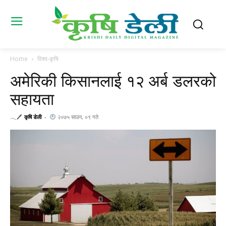
Home
विश्व-कृषि
अमेरिकी किसानलाई १२ अर्ब डलरको
सहायता
𓂃🖊
कृषि डेली
-
२०७५ साउन, ०९ गते