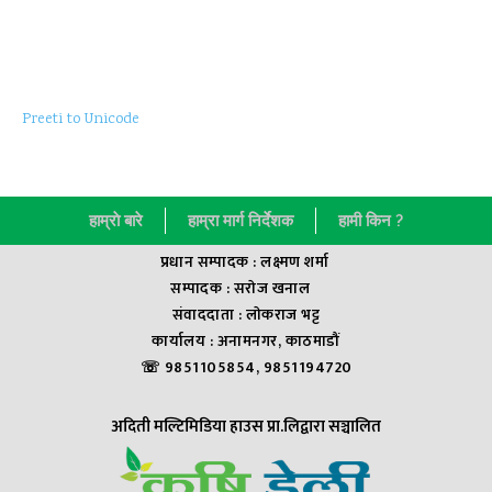
Preeti to Unicode
हाम्राे बारे
हाम्रा मार्ग निर्देशक
हामी किन ?
प्रधान सम्पादक : लक्ष्मण शर्मा
सम्पादक : सराेज खनाल
संवाददाता : लाेकराज भट्ट
कार्यालय : अनामनगर, काठमाडौं
☏ 9851105854, 9851194720
अदिती मल्टिमिडिया हाउस प्रा.लिद्वारा सञ्चालित