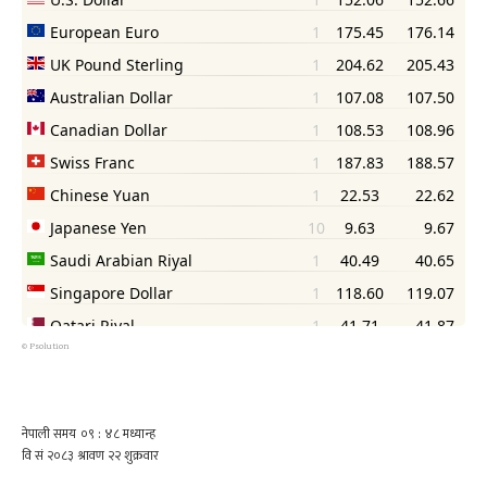
©
Psolution