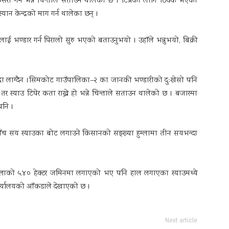
कसरी गर्ने भन्ने चिन्ताले सताउन थालेको छ । टिप्नका लागि ठिक्क भएको
्यान केन्द्रको माग गर्न थालेका छन् ।
 भण्डार गर्न पिरालो सुरु भएको बताउनुभयो । उहाँले भन्नुभयो, बिक्री
 निद्रा लाग्दैन ।सिमकोट गाउँपालिका–२ का जानकी भण्डारीको दुःखेसो पनि
्यो तर स्याउ टिपेर कता राख्ने हो भन्ने चिन्ताले सताउन थालेको छ । बजारमा
पनि ।
पाँच सय स्याउका बोट लगाउने किसानको सङ्ख्या हुम्लामा तीन सयभन्दा
जिल्लाको ५४० हेक्टर जमिनमा लगाएको भए पनि हाल लगाएका स्याउमध्ये
 कार्यालयको आँकडाले देखाएको छ ।
Next article