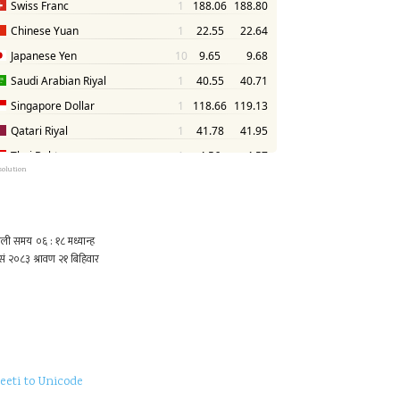
solution
eeti to Unicode