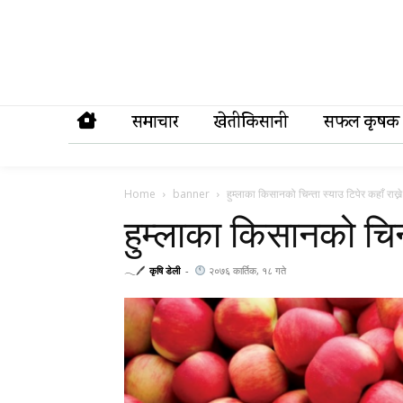
समाचार
खेतीकिसानी
सफल कृषक
Home
banner
हुम्लाका किसानको चिन्ता स्याउ टिपेर कहाँ राख्ने
हुम्लाका किसानको चिन्त
𓂃🖊
कृषि डेली
-
२०७६ कार्तिक, १८ गते