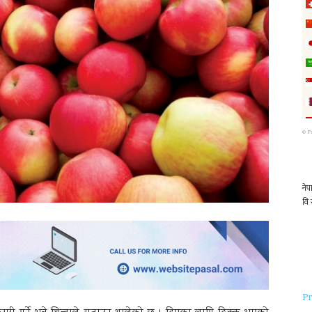
©
P
Pr