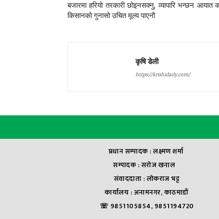
बजारमा हरियो तरकारी छोइनसक्नु, व्यापारि भन्छन आयात 
किसानको गुनासो उचित मूल्य पाएनौ
कृषि डेली
https://krishidaily.com/
प्रधान सम्पादक : लक्ष्मण शर्मा
सम्पादक : सराेज खनाल
संवाददाता : लाेकराज भट्ट
कार्यालय : अनामनगर, काठमाडौं
☏ 9851105854, 9851194720