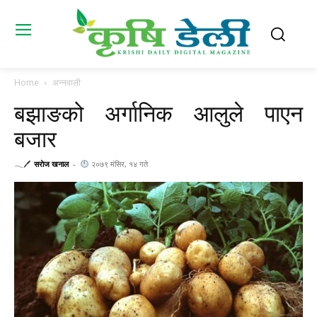
Home
अन्नवाली
बझाङको अर्गानिक आलुले पाएन
बजार
𓂃🖊
सराेज खनाल
-
२०७९ मंसिर, १४ गते