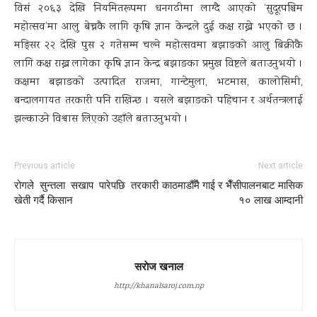
विसं २०६३ देखि नियमितरूपमा धनगढीमा लाग्दै आएको ‘सुदूरपश्चिम
महोत्सव’मा आलु बेच्नकै लागि कृषि ज्ञान केन्द्रले दुई कक्ष राख्ने भएको छ ।
मङ्सिर २२ देखि पुस २ गतेसम्म चल्ने महोत्सवमा बझाङको आलु बिक्रीकै
लागि कक्ष राख्न लागेका कृषि ज्ञान केन्द्र बझाङका प्रमुख विष्टले बताउनुभयो ।
कक्षमा बझाङको उत्पादित राजमा, गान्टेमुला, भटमास, कालोसिमी,
बन्दालगायत तरकारी पनि राखिन्छ । यसले बझाङको पहिचान र अर्थतन्त्रलाई
झल्काउने विश्वास लिएको उहाँले बताउनुभयो ।
Previous article
Next article
रोगले सुन्तला सखाप पारेपछि तरकारी
काठमाडौँमै गाई र भैँसीपालनबाट मासिक
खेती गर्दै किसान
१० लाख आम्दानी
सराेज खनाल
http://khanalsaroj.com.np