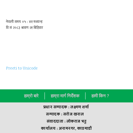
Preeti to Unicode
हाम्राे बारे
हाम्रा मार्ग निर्देशक
हामी किन ?
प्रधान सम्पादक : लक्ष्मण शर्मा
सम्पादक : सराेज खनाल
संवाददाता : लाेकराज भट्ट
कार्यालय : अनामनगर, काठमाडौं