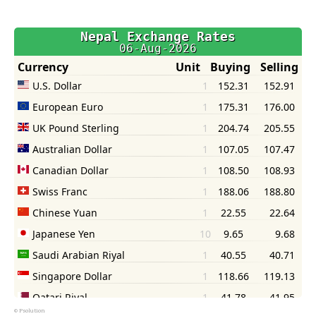
©
Psolution