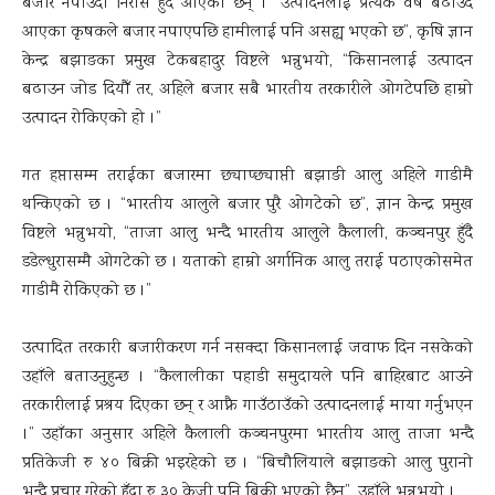
बजार नपाउँदा निरास हुँदै आएका छन् । “उत्पादनलाई प्रत्येक वर्ष बढाउँदै
आएका कृषकले बजार नपाएपछि हामीलाई पनि असह्य भएको छ”, कृषि ज्ञान
केन्द्र बझाङका प्रमुख टेकबहादुर विष्टले भन्नुभयो, “किसानलाई उत्पादन
बढाउन जोड दियौँ तर, अहिले बजार सबै भारतीय तरकारीले ओगटेपछि हाम्रो
उत्पादन रोकिएको हो ।”
गत हप्तासम्म तराईका बजारमा छ्याप्छ्याप्ती बझाङी आलु अहिले गाडीमै
थन्किएको छ । “भारतीय आलुले बजार पुरै ओगटेको छ”, ज्ञान केन्द्र प्रमुख
विष्टले भन्नुभयो, “ताजा आलु भन्दै भारतीय आलुले कैलाली, कञ्चनपुर हुँदै
डडेल्धुरासम्मै ओगटेको छ । यताको हाम्रो अर्गानिक आलु तराई पठाएकोसमेत
गाडीमै रोकिएको छ ।”
उत्पादित तरकारी बजारीकरण गर्न नसक्दा किसानलाई जवाफ दिन नसकेको
उहाँले बताउनुहुन्छ । “कैलालीका पहाडी समुदायले पनि बाहिरबाट आउने
तरकारीलाई प्रश्रय दिएका छन् र आफ्नै गाउँठाउँको उत्पादनलाई माया गर्नुभएन
।” उहाँका अनुसार अहिले कैलाली कञ्चनपुरमा भारतीय आलु ताजा भन्दै
प्रतिकेजी रु ४० बिक्री भइरहेको छ । “बिचौलियाले बझाङको आलु पुरानो
भन्दै प्रचार गरेको हुँदा रु ३० केजी पनि बिक्री भएको छैन”, उहाँले भन्नुभयो ।