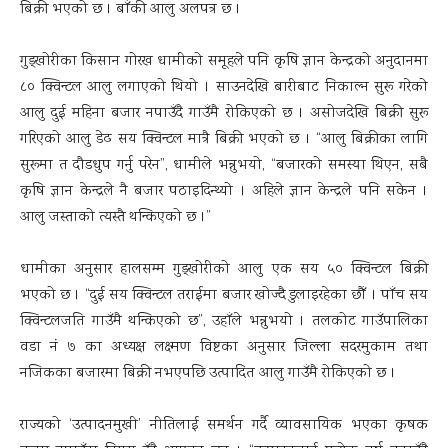
बिक्री भएको छ । बाँकी आलु अलपत्र छ ।
गुड्खोरीका किसान गोरख धामीको समूहले पनि कृषि ज्ञान केन्द्रको अनुदानमा
८० क्विन्टल आलु लगाएको थियो । साउनदेखि बारीबाट निकाल्न सुरू गरेको
आलु दुई महिना बजार नपाउँदै गाउँमै रोकिएको छ । असोजदेखि बिक्री सुरू
गरिएको आलु डेढ सय क्विन्टल मात्रै बिक्री भएको छ । “आलु बिक्रीका लागि
सुरूमा त दौडधुप गर्नु परेन”, धामीले भन्नुभयो, “बजारको समस्या थिएन, सबै
कृषि ज्ञान केन्द्रले नै बजार पठाइदिन्थ्यो । अहिले ज्ञान केन्द्रले पनि सकेन ।
आलु जस्ताको त्यस्तै थन्किएको छ ।”
धामीका अनुसार हालसम्म गुड्खोरीको आलु एक सय ५० क्विन्टल बिक्री
भएको छ । “दुई सय क्विन्टल तराईमा बजार खोज्दै डुलाइरहेका छौँ । पाँच सय
क्विन्टलजति गाउँमै थन्किएको छ”, उहाँले भन्नुभयो । तलकोट गाउँपालिका
वडा नं ७ का अध्यक्ष लक्ष्मण विष्टका अनुसार जिल्ला सदरमुकाम तथा
नजिकका बजारमा बिक्री नभएपछि उत्पादित आलु गाउँमै रोकिएको छ ।
राज्यको ‘उत्पादनमुखी’ नीतिलाई समर्थन गर्दै व्यावसायिक भएका कृषक