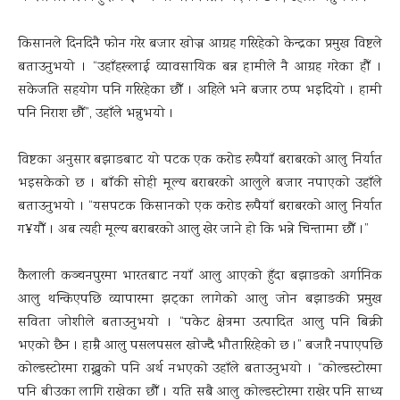
किसानले दिनदिनै फोन गरेर बजार खोज्न आग्रह गरिरहेको केन्द्रका प्रमुख विष्टले
बताउनुभयो । “उहाँहरूलाई व्यावसायिक बन्न हामीले नै आग्रह गरेका हौँ ।
सकेजति सहयोग पनि गरिरहेका छौँ । अहिले भने बजार ठप्प भइदियो । हामी
पनि निराश छौँ”, उहाँले भन्नुभयो ।
विष्टका अनुसार बझाङबाट यो पटक एक करोड रूपैयाँ बराबरको आलु निर्यात
भइसकेको छ । बाँकी सोही मूल्य बराबरको आलुले बजार नपाएको उहाँले
बताउनुभयो । “यसपटक किसानको एक करोड रूपैयाँ बराबरको आलु निर्यात
ग¥यौँ । अब त्यही मूल्य बराबरको आलु खेर जाने हो कि भन्ने चिन्तामा छौँ ।”
कैलाली कञ्चनपुरमा भारतबाट नयाँ आलु आएको हुँदा बझाङको अर्गानिक
आलु थन्किएपछि व्यापारमा झट्का लागेको आलु जोन बझाङकी प्रमुख
सविता जोशीले बताउनुभयो । “पकेट क्षेत्रमा उत्पादित आलु पनि बिक्री
भएको छैन । हाम्रै आलु पसलपसल खोज्दै भौतारिरहेको छ ।” बजारै नपाएपछि
कोल्डस्टोरमा राख्नुको पनि अर्थ नभएको उहाँले बताउनुभयो । “कोल्डस्टोरमा
पनि बीउका लागि राखेका छौँ । यति सबै आलु कोल्डस्टोरमा राखेर पनि साध्य