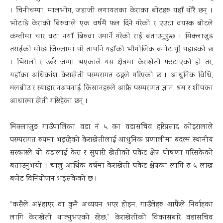
। चिनीचम्पा, मालभोग, जहाजी लगायतका केराका बोटहरु यहाँ थोरै छन् ।
भोटाङे केराको बिरुवाले एक वर्षमै फल दिने गरेको र एउटा वयस्क बोटले
कम्तीमा चार वटा नयाँ बिरुवा उमार्ने गरेको राई बताउनुहुन्छ । मिक्लाजुङ
तराईको मोरङ जिल्लामा परे तापनि यहाँको भौगोलिक बनोट पूरै पहाडको छ
। भिरालो र उर्बर जग्गा भएकाले यस क्षेत्रमा केराखेती फस्टाएको हो तर,
यहाँका अधिकांश केराखेती परम्परागत ढङ्गले गरिएको छ । आधुनिक विधि,
मलबीउ र स्याहार नअपनाई किसानहरुले आफ्नै परम्परागत ज्ञान, श्रम र शीपका
आधारमा खेती गरिरहेका छन् ।
मिक्लाजुङ गाउँपालिका वडा नं ५ का वडासचिव हरिप्रसाद कोइरालाले
परम्परागत रुपमा भइरहेको केराखेतीलाई आधुनिक प्रणालीमा बदल्न स्थानीय
सरकारले यो वडालाई केरा र सुपारी खेतीको पकेट क्षेत्र घोषणा गरिसकेको
बताउनुभयो । चालु आर्थिक वर्षमा केराखेती पकेट क्षेत्रका लागि रु ५ लाख
बजेट विनियोजन भइसकेको छ ।
“कसैले अ¥हाएर वा कुनै अध्ययन भएर होइन, गाउँलेहरु आफैंले निर्वाहका
लागि केराखेती थाल्नुभएको रहेछ,” केराखेतीको विकासबारे वडासचिव