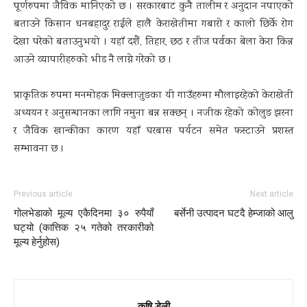
पूर्णरुपमा जैविक मानिएको छ । सरकारबाट कुनै तालीम र अनुदान नपाएको
बताउने किसान धनबहादुर राईले हालै केराखेतीमा गबारो र कालो छिर्के रोग
देखा परेको बताउनुभयो । यहाँ दशैं, तिहार, छठ र तीज पर्वका बेला केरा किन्न
आउने व्यापारीहरुको भीड नै लाग्ने गरेको छ ।
प्राकृतिक रुपमा मनमोहक मिक्लाजुङका यी गाउँहरुमा मौलाइरहेको केराखेती
अध्ययन र अनुसन्धानका लागि नमुना बन्न सक्छन् । नजीक रहेको कोलुङ झरना
र जैविक खान्कीका कारण यहाँ घरबास पर्यटन समेत फस्टाउने प्रशस्त
सम्भावना छ ।
Previous article
Next article
गोलभेडाको मूल्य एकैदिनमा ३० रुपैयाँ
बर्सेनी उत्पादन घटदै हेम्जाको आलु
घट्यो (कात्तिक २५ गतेको तरकारीको
मूल्य हेर्नुहोस)
कृषि डेली