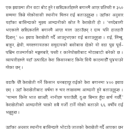
एक झ्याङमा तीन वटा बोट हुने र खरिदकर्ताहरुले बगानमै आएर प्रतिघरी रु ३५०
सम्ममा किन्ने गरेकोवासी स्थानीय मिलन राई बताउनुहुन्छ । उहाँका अनुसार
यहाँका बासिन्दाको मुख्य आम्दानीको स्रोत नै केराखेती हो । “नगदेबाली
भएकाले खरिदकर्ताले बगानमै आएर माल उठाउँछन् र दाम पनि हातहातै
दिन्छन्,” ७० झ्याङ केराखेती गर्दै आउनुभएका राई बताउनुहुन्छ । राई, लिम्बु,
बाहुन, क्षेत्री, मगरलगायतका समुदायको बसोबास रहेको यो वडा पुग्न पूर्व–
पश्चिम राजमार्गको मङ्गलबारे, पथरी र कानेपोखरीबाट मोटरबाटो बनेको छ ।
व्यापारीहरुले यहाँ उत्पादित केरा किसानबाट किनेर सिधै काठमाडौँ पु¥याउने
गरेका छन् ।
वडाकै धेरै केराखेती गर्ने किसान धनबहादुर राईको केरा बगानमा ४०० झ्याङ
छन् । उहाँ केराखेतीबाट वर्षमा रु चार लाखसम्म आम्दानी हुने बताउनुहुन्छ ।
“चामल किनेर भात खान्छौं, नानीहरु पढाउँछौं, दुःख बिमार हुँदा खर्च गर्छौं,”
केराखेतीको आम्दानीले घरको सबै गर्जो टार्ने गरेको बताउने ६६ वर्षीय राई
भन्नुहुन्छ ।
उहाँका अनुसार स्थानीय बासिन्दाले भोटाङे जातको केराखेती गर्दै आएका छन्