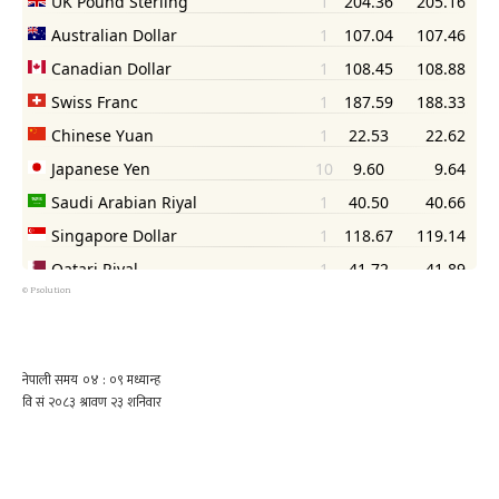
©
Psolution