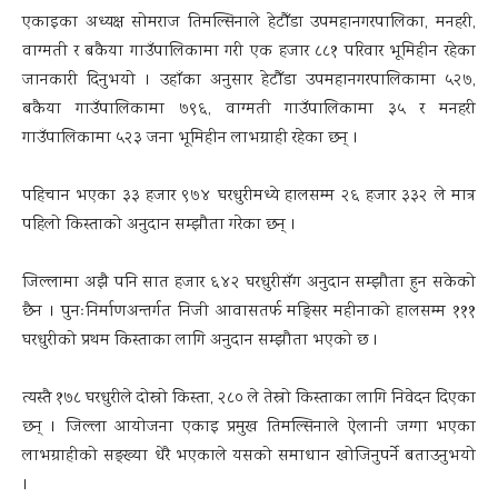
एकाइका अध्यक्ष सोमराज तिमल्सिनाले हेटौँडा उपमहानगरपालिका, मनहरी,
वाग्मती र बकैया गाउँपालिकामा गरी एक हजार ८८१ परिवार भूमिहीन रहेका
जानकारी दिनुभयो । उहाँका अनुसार हेटौँडा उपमहानगरपालिकामा ५२७,
बकैया गाउँपालिकामा ७९६, वाग्मती गाउँपालिकामा ३५ र मनहरी
गाउँपालिकामा ५२३ जना भूमिहीन लाभग्राही रहेका छन् ।
पहिचान भएका ३३ हजार ९७४ घरधुरीमध्ये हालसम्म २६ हजार ३३२ ले मात्र
पहिलो किस्ताको अनुदान सम्झौता गरेका छन् ।
जिल्लामा अझै पनि सात हजार ६४२ घरधुरीसँग अनुदान सम्झौता हुन सकेको
छैन । पुनःनिर्माणअन्तर्गत निजी आवासतर्फ मङ्सिर महीनाको हालसम्म १११
घरधुरीको प्रथम किस्ताका लागि अनुदान सम्झौता भएको छ ।
त्यस्तै १७८ घरधुरीले दोस्रो किस्ता, २८० ले तेस्रो किस्ताका लागि निवेदन दिएका
छन् । जिल्ला आयोजना एकाइ प्रमुख तिमल्सिनाले ऐलानी जग्गा भएका
लाभग्राहीको सङ्ख्या धेरै भएकाले यसको समाधान खोजिनुपर्ने बताउनुभयो
।