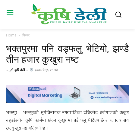
Home
फिचर
भक्तपुरमा पनि वड्फलु भेटियो, झण्डै
तीन हजार कुखुरा नष्ट
𓂃🖊
कृषि डेली
-
२०७५ चैत्र, २१ गते
भक्तपुर – भक्तपुरको सूर्यविनायक नगरपालिका दधिकोट तर्खगालको उत्कृष्ट
बहुउद्देश्यीय कृषि फार्ममा रहेका कुखुरामा बर्ड फ्लू भेटिएपछि २ हजार ९ सय
८५ कुखुरा नष्ट गरिएको छ ।