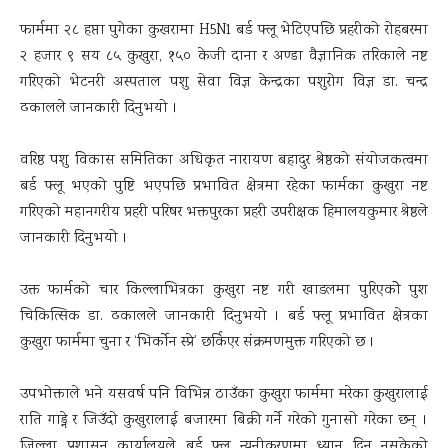
फार्ममा २८ हप्ता पुगेका कुखरामा H5N1 बर्ड फ्लू भेटिएपछि प्रहरीको रोहबरमा
२ हजार ९ सय ८५ कुखुरा, १५० केजी दाना र अण्डा वैज्ञानिक तरिकाले नष्ट
गरिएको भेटनरी अस्पताल पशु सेवा विज्ञ केन्द्रका पशुरोग विज्ञ डा. चन्द्र
ढकालले जानकारी दिनुभयो ।
वरिष्ठ पशु विकास समितिका अधिकृत नारायण बहादुर श्रेष्ठको संयोजकत्वमा
बर्ड फ्लू भएको पुष्टि भएपछि प्रभावित क्षेत्रमा रहेका फार्मका कुखुरा नष्ट
गरिएको महानगरीय प्रहरी परिषर भक्तपुरका प्रहरी उपरीक्षक हिमालयकुमार श्रेष्ठले
जानकारी दिनुभयो ।
उक्त फार्मको चार किल्लाभित्रका कुखुरा नष्ट गरी खाडलमा पुरिएकोे पुश
चिकित्सिक डा. ढकालले जानकारी दिनुभयो । बर्ड फ्लू प्रभावित क्षेत्रका
कुखुरा फार्ममा चुना र ‘भिर्काेन स्प्रे’ छर्किएर संक्रमणमुक्त गरिएको छ ।
उपभोक्ताले भने यसवर्ष पनि विभिन्न ठाउँका कुखुरा फार्ममा मरेका कुखुरालाई
राति गाड्ने र जिउँदो कुखुरालाई बजारमा बिक्री गर्ने गरेको गुनासो गरेका छन् ।
जिल्ला प्रशासन कार्यालयले बर्ड फ्लू न्यूनीकरणमा ध्यान दिन नसकेको