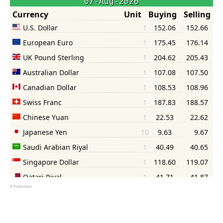
©
Psolution