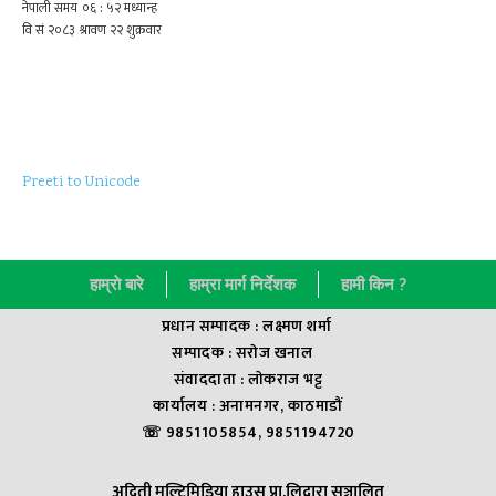
Preeti to Unicode
हाम्राे बारे
हाम्रा मार्ग निर्देशक
हामी किन ?
प्रधान सम्पादक : लक्ष्मण शर्मा
सम्पादक : सराेज खनाल
संवाददाता : लाेकराज भट्ट
कार्यालय : अनामनगर, काठमाडौं
☏ 9851105854, 9851194720
अदिती मल्टिमिडिया हाउस प्रा.लिद्वारा सञ्चालित