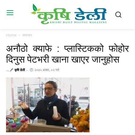
Home
समाचार
अनौठो क्याफे : प्लास्टिकको फोहोर
दिनुस पेटभरी खाना खाएर जानुहोस
𓂃🖊
कृषि डेली
-
२०७५ असार, ०२ गते