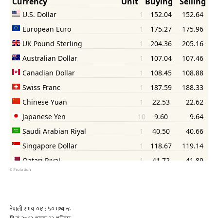
©
Psolution