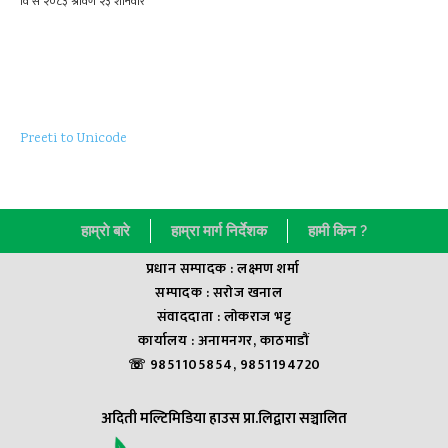
Preeti to Unicode
हाम्राे बारे
हाम्रा मार्ग निर्देशक
हामी किन ?
प्रधान सम्पादक : लक्ष्मण शर्मा
सम्पादक : सराेज खनाल
संवाददाता : लाेकराज भट्ट
कार्यालय : अनामनगर, काठमाडौं
☏ 9851105854, 9851194720
अदिती मल्टिमिडिया हाउस प्रा.लिद्वारा सञ्चालित