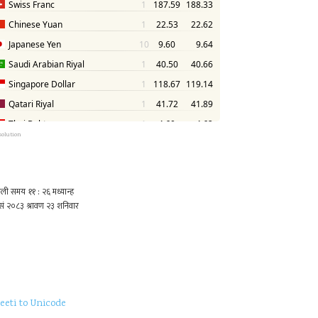
solution
eeti to Unicode