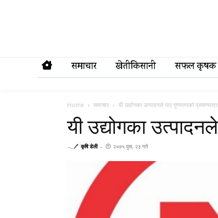
समाचार
खेतीकिसानी
सफल कृषक
Home
समाचार
यी उद्योगका उत्पादनले पाए गुणस्तरको प्रमाणपत्र
यी उद्योगका उत्पादनल
𓂃🖊
कृषि डेली
-
२०७५ पुस, २३ गते