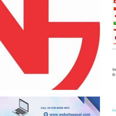
©
P
Pr