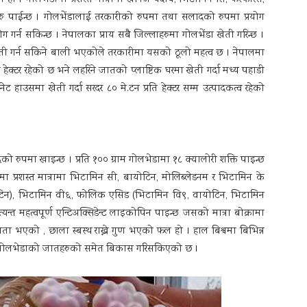
हरु पाईन्छ । गोलभेंडालाई तरकारीको रुपमा तथा सलादको रुपमा प्रयोग
ग गर्न सकिन्छ । नेपालका प्राय सबै जिल्लाहरुमा गोलभेंडा खेती गरिन्छ ।
खेती गर्न सकिने बाली भएकोले तरकारीमा यसको ठूलो महत्व छ । नेपालमा
हेक्टर रहेको छ भने लहरिने जातको प्लाष्टिक घरमा खेती गर्दा मध्य पहाडी
ा नेट हाउसमा खेती गर्दा सरदर ८० मे.टन प्रति हेक्टर सम्म उत्पादकत्व रहेको
रुपमा खाइन्छ । प्रति १०० ग्राम गोलभेडामा १८ क्यालोरी शक्ति पाइन्छ
मा प्रशस्त मात्रामा भिटामिन सी, बायोटिन, मोलिब्लेडनम र भिटामिन के
िन), भिटामिन वी६, फोलिक एसिड (भिटामिन वि९, वायोटिन, भिटामिन
्यन्त महत्वपूर्ण एन्टिअक्सिडेन्ट लाइकोपिन पाइन्छ जसको मात्रा बोक्रामा
 क्षमता भएको , छाला स्बस्थ राख्ने गुण भएको फल हो । हाल बिश्वमा बिभिन्न
ि गोलभेडाको जातहरुको समेत बिकास गरिसकिएको छ ।