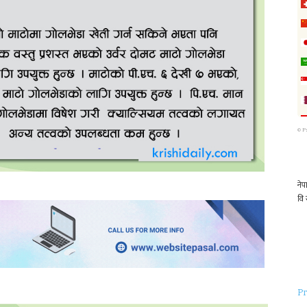
©
P
Pr