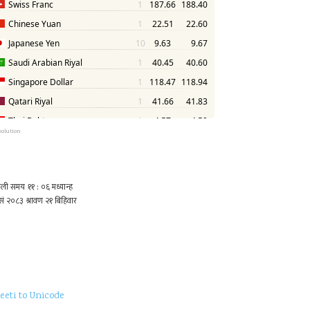
solution
eeti to Unicode