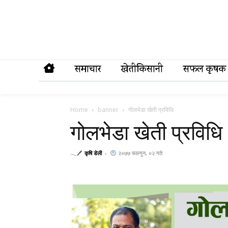
समाचार
खेतीकिसानी
सफल कृषक
Home
banner
गोलभेडा खेती प्रविधि
गोलभेडा खेती प्रविधि
𓂃🖊
कृषि डेली
-
२०७७ फाल्गुन, ०२ गते