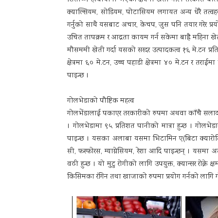
क्याल्सियम, सोडियम, पोटासियम लगायत अन्य धेरै तत्व
गर्नुको साथै यसबाट अचार, केचप, जुस पनि तयार गरेर प्रयो
उचित तापक्रम र आद्रता कायम गर्न सकेमा बाह्रै महिना 
मौसममी खेती गर्दा यसको सरदर उत्पादकत्व १६ मे.टन प्रति 
क्षेत्रमा ६० मे.टन, उच्च पहाडी क्षेत्रमा ४० मे.टन र तराईम
पाइन्छ ।
गोलभेडाको पौष्टिक महत्व
गोलभेंडालाई पकाएर तरकारीको रुपमा अथवा काँचै सलादको 
। गोलभेडामा ९५ प्रतिशत पानीको मात्रा हुन्छ । गोलभेडा
पाइन्छ । यसका अलाबा यसमा भिटामिन ए(बिटा क्यारोट
सी, फस्फोरस, म्याग्नेसियम, रेशा आदि पाइन्छन् । यसमा अत
वढी हुन्छ । यो मुटु रोगीको लागि उपयुक्त, क्यान्सर रोक्ने
किसिमका रंगिन तथा खाजाको रुपमा प्रयोग गर्नको लाग