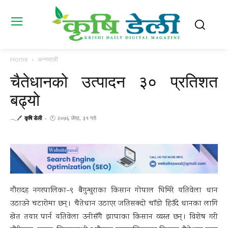
Home
अन्नवाली
चैतेधानको उत्पादन ३० प्रतिशत
बढ्यो
𓂃🖊
कृषि डेली
-
🕚 २०७६ जेष्ठ, ३१ गते
गौरादह नगरपालिका–९ बैगुन्धुराका किसान गोपाल घिमिरे यतिवेला धान
उठाउने चटारोमा छन् । चैतेधान उठाएर जतिसक्दो चाँडो हिउँदे धानका लागि
खेत तयार पार्न यतिवेला उनीसँगै झापाका किसान व्यस्त छन् । विशेष गरी