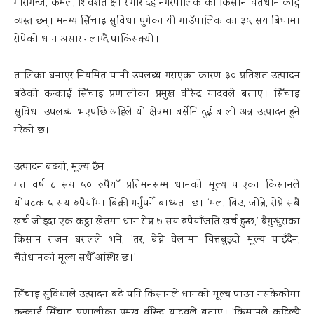
गौरीगन्ज, कमल, शिवशताक्षी र गौरादह नगरपालिकाका किसान चैतेधान काट्न
व्यस्त छन् । मनग्य सिँचाइ सुविधा पुगेका यी गाउँपालिकाका ३५ सय बिघामा
रोपेको धान असार नलाग्दै पाकिसक्यो ।
तालिका बनाएर नियमित पानी उपलब्ध गराएका कारण ३० प्रतिशत उत्पादन
बढेको कन्काई सिँचाइ प्रणालीका प्रमुख वीरेन्द्र यादवले बताए । सिँचाइ
सुविधा उपलब्ध भएपछि अहिले यो क्षेत्रमा बर्सेनि दुई बाली अन्न उत्पादन हुने
गरेको छ ।
उत्पादन बढ्यो, मूल्य छैन
गत वर्ष ८ सय ५० रुपैयाँ प्रतिमनसम्म धानको मूल्य पाएका किसानले
योपटक ५ सय रुपैयाँमा बिक्री गर्नुपर्ने बाध्यता छ । ‘मल, बिउ, जोत्ने, रोप्ने सबै
खर्च जोड्दा एक कट्ठा खेतमा धान रोप्न ७ सय रुपैयाँजति खर्च हुन्छ,’ बैगुन्धुराका
किसान राजन बरालले भने, ‘तर, बेच्ने वेलामा चित्तबुझ्दो मूल्य पाइँदैन,
चैतेधानको मूल्य सधैँ अस्थिर छ ।’
सिँचाइ सुविधाले उत्पादन बढे पनि किसानले धानको मूल्य पाउन नसकेकोमा
कन्काई सिँचाइ प्रणालीका प्रमुख वीरेन्द्र यादवले बताए । ‘किसानले कहिल्यै