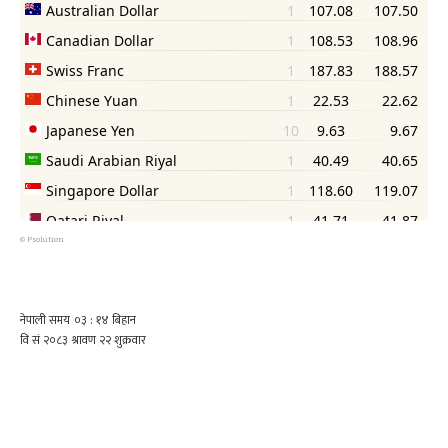
©
Psolution