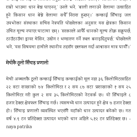
राम्रो भाउमा धान बेच्न पाएनन्,’ उनले भने, ‘बाली लगाउने वेलामा उत्साहित
हुने किसान धान बेच्ने वेलामा सधैँ निराश हुन्छन् ।’ कन्काई सिँचाइ जल
उपभोक्ता संस्थाका सचिव नेत्रपति पोखरेलका अनुसार यस क्षेत्रका किसान
उचित मूल्य नपाएर घाटामा छन् । ‘सरकारले आफैँ धानको मूल्य तोक्न सक्नुपर्छ,
ठाउँठाउँमा ड्रायर मेसिन, उद्योग र भण्डारण गर्ने स्थल बनाइदिनुपर्छ,’ पोखरेलले
भने, ‘यस विषयमा हामीले स्थानीय तहसँग छलफल गर्दा आश्वासन मात्र पायौँ ।’
मेचीकै ठूलो सिँचाइ प्रणाली
मेची अञ्चलकै ठूलो कन्काई सिँचाइ कन्काईको मूल नहर ३६ किलोमिटरसहित
२२ वटा शाखाको ७४ किलोमिटर र २ सय ८७ वटा प्रशाखाको १ सय २५
किलोमिटर गरी कुल २ सय ३५ किलोमिटरको नेटवर्क छ । यो सिँचाइले ८
हजार हेक्टर क्षेत्रफल सिँचाइ गर्छ । त्यसमध्ये धान उत्पादन हुने क्षेत्र ७ हजार हेक्टर
हो । सिँचाइ प्रणाली व्यवस्थित भएसँगै यहाँको धान उत्पादन बढेको छ । गत
वर्ष ४.९ टन प्रतिहेक्टर उत्पादन भएको धान अहिले ५.१२ टन प्रतिहेक्टर छ । -
naya patrika