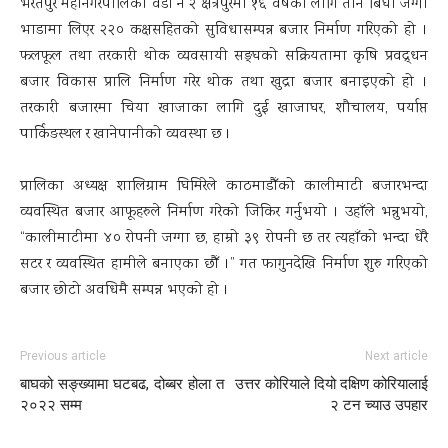
भरतपुर महानगरपालिका वडा नं २ क्षेत्रपुरमा १६ वर्षका लागि तीन बिघा जग्गा
भाडामा लिएर २२० कक्षसहितको सुविधासम्पन्न बजार निर्माण गरिएको हो ।
फलफूल तथा तरकारी थोक व्यवसायी सङ्घको सक्रियतामा कृषि प्रवद्र्धन
बजार विकास प्रालि निर्माण गरेर थोक तथा खुद्रा बजार बनाइएको हो ।
तरकारी बजारमा चिया खाजाका लागि दुई खाजाघर, शौचालय, पर्याप्त
पार्किङस्थल र खानेपानीको व्यवस्था छ ।
प्रालिका अध्यक्ष शालिग्राम घिमिरेले काठमाडौँको कालीमाटी बजारभन्दा
व्यवस्थित बजार आफूहरुले निर्माण गरेको जिकिर गर्नुभयो । उहाँले भन्नुभयो,
“कालीमाटीमा ४० रोपनी जग्गा छ, हाम्रो ३९ रोपनी छ तर त्यहाँको भन्दा धेरै
सटर र व्यवस्थित हामीले बनाएका छौँ ।” गत फागुनदेखि निर्माण शुरु गरिएको
बजार छोटो अवधिमै सम्पन्न भएको हो ।
Previous article
Next article
बाघको सङ्ख्यामा घटबढ, दोब्बर होला त
उत्तर कोरियाले दियो दक्षिण कोरियालाई
२०२२ सम्म
२ टन च्याउ उपहार