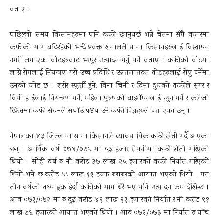
वताए ।
पछिल्लो समय किसानहरुमा पनि कफी खानुपर्छ भन्ने चेतना सँगै वजारमा
कफीको माग वढिरहेको भन्दै प्रवक्त खनालले साना किसानहरुलाई विस्तापन
नगरी लगाएका वोटहरुवाट भरपुर उत्पादन गर्नु पर्ने वताए । कफीको वोटमा
लाग्ने रोगलाई नियन्त्रण गरी उच्च प्रविधि र उन्नतजातका वोटहरुलाई रोप्नु पर्नेमा
उनको जोड छ । शरीर स्फुर्ती हुने, विना चिनी र विना दुधको कफीले सुगर र
विपी हाईलाई नियन्त्रण गर्ने, महिला पुरुषको वाझोँपनलाई न्युन गर्ने र कलेजो
रिफ्रेसमा कफी सेवनले सघाँउ प¥याउने कफी विज्ञहरुले वताएका छन् ।
नेपालका ४३ जिल्लामा साना किसानले व्यावसायिक कफी खेती गर्दै आएका
छन् । आर्थिक वर्ष ०७४/०७५ मा ५३ हजार रोपनीमा कफी खेती गरिएको
थियो । सोही वर्ष रु नौ करोड ३७ लाख २५ हजारको कफी निर्यात गरिएको
थियो भने छ करोड ५८ लाख ९१ हजार बराबरको आयात भएको थियो । गत
तीन वर्षको तथ्याङ्क हेर्दा कफीको माग धेरै भए पनि उत्पादन कम देखिन्छ ।
आव ०७१/०७२ मा रु दुई करोड ४९ लाख ९१ हजारको निर्यात र नौ करोड ९१
लाख ७६ हजारको आयात भएको थियो । आव ०७२/०७३ मा निर्यात रु पाँच