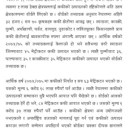
नेपालमा ११ लाख हेक्टर क्षेत्रफलमा कफीको खेति हुने सम्भावना रहेको छ ।
त्यसमा १ लाख हेक्टर क्षेत्रफललाई कफीको उत्पादनको दृष्टिकोणले अति उत्तम
क्षेत्रकारुपमा वोर्डले लिएको छ । वोर्डको तथ्याङक अनुसार नेपालमा अहिले
३२ हजार ८ सय ७० कृषकहरु कफी खेतीमा आवद्ध छन् । स्याङजा, कास्की,
गुल्मी, अर्घाखाची, पर्वत, वागलुङ, नुवाकोट र ललितपुरका किसानहरुले प्राय
कफी खेतीलाई ब्यवसायीक रुपमा अंगाल्दै आएका छन् । आर्थिक वर्षको
२०७४/७५ को तथ्याङकलाई केलाउने हो भने सवैभन्दा वढी स्याङजा
जिल्लावाट ४५ मेट्रीकटन कफी उत्पादन भएको छ । त्यस्तै गुल्मीवाट ३६,
पाल्पावाट ३५ र कास्कीवाट ३५ मेट्रिकटन कफीको उत्पादन भएको वोर्डको
तथ्याङक छ ।
आर्थिक वर्ष २०७४/०७५ मा कफीको निर्यात १ सय ६३ मेट्रिकटन भएको छ ।
यसको मूल्य ६ करोड ९८ लाख रुपैयाँ पर्न आउँछ । त्यस्तै नेपालमा कफीको
उत्पादनको सम्भावना थुप्रै भएपनि आयात पनि भैरहेको छ । वोर्डको आवको
तथ्याङक हेर्ने हो भने, ८४ मेट्रिकटन कफी आयात भएको छ । जसको मुल्य ९
करोड ३७ लाख रुपैयाँ पर्ने आउँछ । कफीको क्षेत्रमा अन्य उद्योगजस्तो
नभएकाले र अन्तर्राष्ट्रिय वजारको मागलाई पूरा गर्न एवं कफीको उत्पादन
बढाउन लगानी सम्मेलन अपरिहार्य भएको बोर्डका प्रवक्ता दीपक खनालले