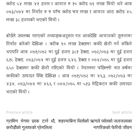
करोड ५४ लाख ४१ हजार र आयात रु १० करोड ७९ लाख थियो भने आव
०७३/०७४ मा निर्यात रु रु पाँच करोड चार लाख र आयात आठ करोड ४५
लाख ३८ हजारको भएको थियो ।
बोर्डले उपलब्ध गराएको तथ्याङ्कअनुसार गत आवदेखि आयातको तुलनामा
निर्यात बढेको देखिन्छ । करीब ९० लाख हेक्टरमा कफी खेती गर्न सकिने
भएपनि आव ०७१/०७२ मा दुई हजार ३८१ हेक्टर, ०७२/०७३ मा दुई हजार
६१८ हेक्टर, ०७३/०७४ मा दुई हजार ६४६ हेक्टर र ०७४/०७५ मा दुई हजार
६५० हेक्टरमा कफी खेती गरिएको थियो । नेपालमा पछिल्लो चार वर्षमा
कफीको उत्पादन स्थिर देखिन्छ । आव ०७१/०७२ मा ४६३, ०७२/०७३ मा
४३४, ०७३/०७४ मा ४६६ र ०७४/०७५ मा ५१३ मेट्रिकटन कफी उत्पादन
भएको थियो ।
Previous article
Next article
ग्रामिण भेगमा छाक टार्न धाै, शहरमा
बिना धितोको ऋणले पर्वतकाे जलजलाका
कराैडाैंकाे गुलाफकाे प्रेमलिला
नागरिककाे फेरियाे जीवन