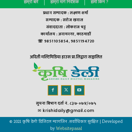
हाम्राे बारे
हाम्रा मार्ग निर्देशक
हामी किन ?
प्रधान सम्पादक : लक्ष्मण शर्मा
सम्पादक : सराेज खनाल
संवाददाता : लाेकराज भट्ट
कार्यालय : अनामनगर, काठमाडौं
☏ 9851105854, 9851194720
अदिती मल्टिमिडिया हाउस प्रा.लिद्वारा सञ्चालित
सुचना बिभाग दर्ता नं. ८३७-०७४/०७५
✉
krishidaily@gmail.com
© 2021 कृषि डेली डिजिटल म्यागजिन .सर्वाधिकार सुरक्षित | Developed
by
Websitepasal