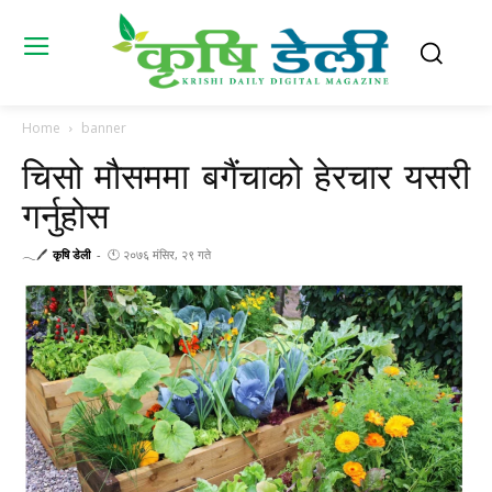
Home
banner
चिसो मौसममा बगैंचाको हेरचार यसरी
गर्नुहोस
𓂃🖊
कृषि डेली
-
🕚 २०७६ मंसिर, २९ गते