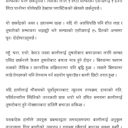
सल्फरको घोल छर्कनुपर्छ । त्यसका लागि १ लिटर सल्फरको एसीडलाई १ हजार
लिटर पानीमा घोलेरप्रति हेक्टयर प्लास्टिकको स्प्रेयरले छर्कनुपर्छ ।
यो छर्काइको असर २ हप्तासम्म रहन्छ । यदि यो अवधिपछि पनि शीत लहर र
तुषारोको सम्भावना भइरह्यो भने सल्फरको एसीडलाई १५ दिनको अन्तरमा
पुनः दोहोर्‍याउनुपर्छ ।
गहुँ, चना, रायो, केराउ जस्ता बालीलाई तुषारोबाट बचाउनका लागि सल्फर
एसिड छर्कनाले केवल तुषारोबाट बचाव मात्र हुने होइन । बिरुवामा फलाम
तत्वको जैविक र रसायनिक सक्रियतामा पनि बृद्धि हुन्छ । त्यसले बिरुवामा
लाग्ने रोगहरुको पनि रोगथाम गर्न सहयोग पुर्‍याउँछ र बाली छिटो तयार हुन्छ ।
यदि हामीलाई मौसमको पूर्वानुमानबाट न्यूनतम तापक्रम, हावाको गति,
परिर्वतनशील स्थितिको जानकारी प्राप्त भयो भने उचित समयमा बालीलाई
तुषारोबाट हुने नोक्सानबाट सजिलै बचाउन सकिन्छ ।
यसबाहेक हामीले उपयुक्त प्रबन्धनद्वारा समय(समयमा बालीलाई अनुकूल
वातावरण दिएर बालीको उत्पादन र गुणस्तर दुबैलाई बढाउन सफल हुन्छौं ।