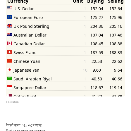
©
Psolution