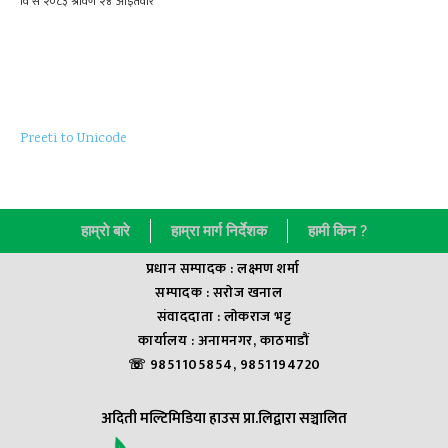
Preeti to Unicode
हाम्राे बारे
हाम्रा मार्ग निर्देशक
हामी किन ?
प्रधान सम्पादक : लक्ष्मण शर्मा
सम्पादक : सराेज खनाल
संवाददाता : लाेकराज भट्ट
कार्यालय : अनामनगर, काठमाडौं
☏ 9851105854, 9851194720
अदिती मल्टिमिडिया हाउस प्रा.लिद्वारा सञ्चालित