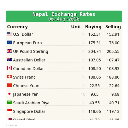
©
Psolution