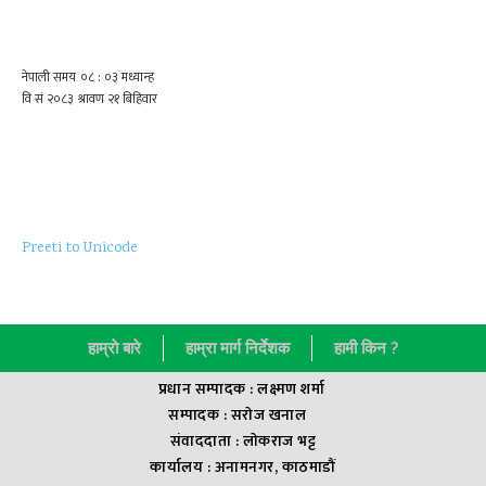
Preeti to Unicode
हाम्राे बारे
हाम्रा मार्ग निर्देशक
हामी किन ?
प्रधान सम्पादक : लक्ष्मण शर्मा
सम्पादक : सराेज खनाल
संवाददाता : लाेकराज भट्ट
कार्यालय : अनामनगर, काठमाडौं