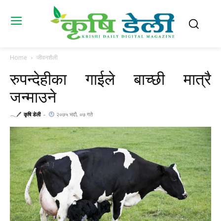
Home
जीवनशैली
रुपन्देहीका गाईले बाच्छी मात्रै
जन्माउने
𓂃🖊
कृषि डेली
-
२०७५ भदौ, ०७ गते