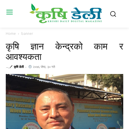
Home
banner
कृषि ज्ञान केन्द्रको काम र
आवश्यकता
𓂃🖊
कृषि डेली
-
२०७६ जेष्ठ, ३० गते