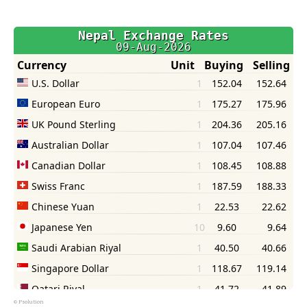
©
Psolution