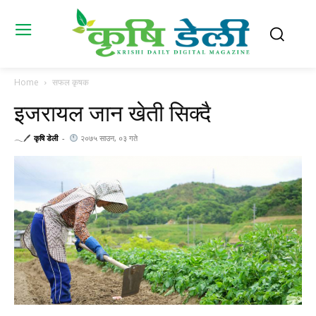
Home
सफल कृषक
इजरायल जान खेती सिक्दै
𓂃🖊
कृषि डेली
-
२०७५ साउन, ०३ गते