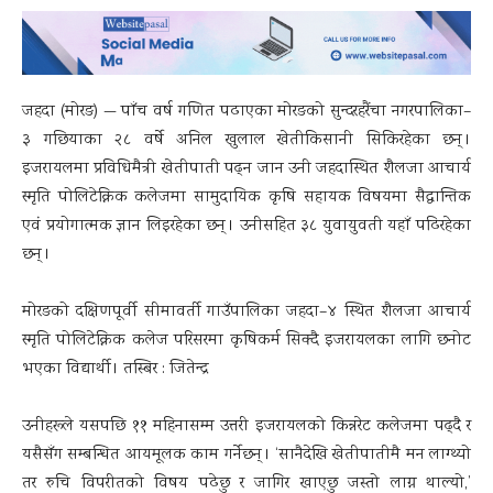
जहदा (मोरङ) — पाँच वर्ष गणित पढाएका मोरङको सुन्दरहरैंचा नगरपालिका–
३ गछियाका २८ वर्षे अनिल खुलाल खेतीकिसानी सिकिरहेका छन् ।
इजरायलमा प्रविधिमैत्री खेतीपाती पढ्न जान उनी जहदास्थित शैलजा आचार्य
स्मृति पोलिटेक्निक कलेजमा सामुदायिक कृषि सहायक विषयमा सैद्धान्तिक
एवं प्रयोगात्मक ज्ञान लिइरहेका छन् । उनीसहित ३८ युवायुवती यहाँ पढिरहेका
छन् ।
मोरङको दक्षिणपूर्वी सीमावर्ती गाउँपालिका जहदा–४ स्थित शैलजा आचार्य
स्मृति पोलिटेक्निक कलेज परिसरमा कृषिकर्म सिक्दै इजरायलका लागि छनोट
भएका विद्यार्थी । तस्बिर : जितेन्द्र
उनीहरूले यसपछि ११ महिनासम्म उत्तरी इजरायलको किन्नरेट कलेजमा पढ्दै र
यसैसँग सम्बन्धित आयमूलक काम गर्नेछन् । ‘सानैदेखि खेतीपातीमै मन लाग्थ्यो
तर रुचि विपरीतको विषय पढेछु र जागिर खाएछु जस्तो लाग्न थाल्यो,’