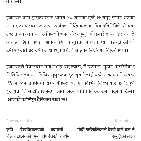
लाग्नेछन् ।
इजरायल जान मुलुकभरबाट औसत ४० जनाका दरले ११ समूह छनोट भएका
छन् । इजरायलबाट आएका कार्यक्रम निर्देशकस्तरका विज्ञ प्रतिनिधिले योग्यता
र दक्षताका आधारमा उनीहरूको चयन गरेका हुन् । मोरङबाटै १ सय ४१ जनाले
आवेदन दिएका थिए । आवेदन दिनेको न्यूनतम योग्यता दस जोड दुई उत्तीर्ण,
उमेर २२ देखि ३० वर्ष र आधारभूत अंग्रेजी जान्नुपर्ने निर्धारण गरिएको थियो ।
इजरायलले नेपालबाट मात्र नभएर थाइल्यान्ड, भियतनाम, सुडान, नाइजेरिया र
फिलिपिन्सलगायत विभिन्न मुलुकका युवायुवतीलाई पढ्ने र काम गर्ने अवसर
दिँदै आएको तालिममा सहभागीहरूले बताए । विभिन्न जिल्लाबाट छनोट हुने
युवायुवतीले सम्झौताअनुरूप इजरायलका पाँच भिन्न कलेजमा पढ्न पाउँछन् ।
आजको कान्तिपुर दैनिकमा खबर छ ।
Previous article
Next article
कृषि विश्वविद्यालयको बदमासी :
मोदी गाउँपालिकाले लियो कृषि बाट नै
विश्वविद्यालयको मर्म विपरितको कार्यमा
समृद्धीको लक्ष्य