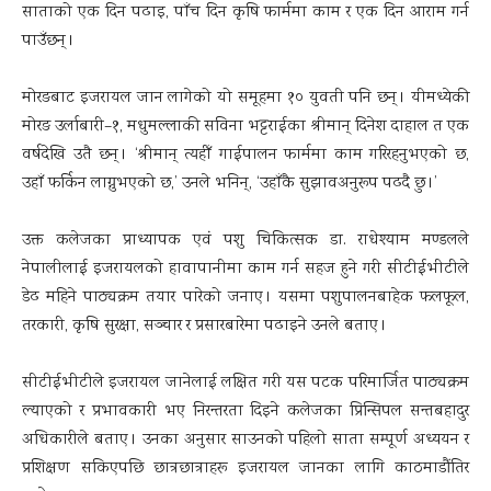
साताको एक दिन पढाइ, पाँच दिन कृषि फार्ममा काम र एक दिन आराम गर्न
पाउँछन् ।
मोरङबाट इजरायल जान लागेको यो समूहमा १० युवती पनि छन् । यीमध्येकी
मोरङ उर्लाबारी–१, मधुमल्लाकी सविना भट्टराईका श्रीमान् दिनेश दाहाल त एक
वर्षदेखि उतै छन् । ‘श्रीमान् त्यहीँ गाईपालन फार्ममा काम गरिरहनुभएको छ,
उहाँ फर्किन लाग्नुभएको छ,’ उनले भनिन्, ‘उहाँकै सुझावअनुरूप पढदै छु ।’
उक्त कलेजका प्राध्यापक एवं पशु चिकित्सक डा. राधेश्याम मण्डलले
नेपालीलाई इजरायलको हावापानीमा काम गर्न सहज हुने गरी सीटीईभीटीले
डेढ महिने पाठ्यक्रम तयार पारेको जनाए । यसमा पशुपालनबाहेक फलफूल,
तरकारी, कृषि सुरक्षा, सञ्चार र प्रसारबारेमा पढाइने उनले बताए ।
सीटीईभीटीले इजरायल जानेलाई लक्षित गरी यस पटक परिमार्जित पाठ्यक्रम
ल्याएको र प्रभावकारी भए निरन्तरता दिइने कलेजका प्रिन्सिपल सन्तबहादुर
अधिकारीले बताए । उनका अनुसार साउनको पहिलो साता सम्पूर्ण अध्ययन र
प्रशिक्षण सकिएपछि छात्रछात्राहरू इजरायल जानका लागि काठमाडौंतिर