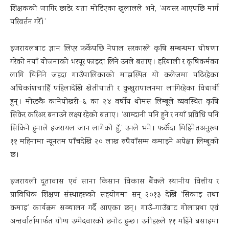
शिक्षकको जागिर छाडेर यता मोडिएका खुलालले भने, ‘अवसर आएपछि मार्ग
परिवर्तन गरेँ ।’
इजरायलबाट ज्ञान लिएर फर्केपछि नेपाल सरकारले कृषि सम्बन्धमा घोषणा
गरेको नयाँ योजनाको भरपूर फाइदा लिने उनले बताए । हरियाली र कृषिकर्मका
लागि चिनिने जहदा गाउँपालिकाको माझस्थित यो कलेजमा पढिरहेका
अधिकांशचाहिँ पहिलादेखि खेतीपाती र कुखुरापालनमा लागिरहेका विद्यार्थी
हुन् । मोरङकै कानेपोखरी–६ का २४ वर्षीय थोमस लिम्बूले व्यवस्थित कृषि
सिकेर करिअर बनाउने लक्ष्य रहेको बताए । ‘आम्दानी पनि हुने र नयाँ प्रविधि पनि
सिकिने हुनाले इजरायल जान लागेको हुँ,’ उनले भने । फर्कँदा मिहिनेतअनुरूप
११ महिनामा न्यूनतम पाँचदेखि २० लाख रुपैयाँसम्म कमाइने अपेक्षा लिम्बूको
छ ।
इजरायली दूतावास एवं साना किसान विकास बैंकले स्थानीय वित्तीय र
प्राविधिक शिक्षण संस्थाहरूको सहयोगमा सन् २०१३ देखि ‘सिकाइ तथा
कमाइ’ कार्यक्रम सञ्चालन गर्दै आएका छन् । गाउँ–गाउँबाट गोलाप्रथा एवं
अन्तर्वार्तामार्फत योग्य उम्मेदवारको छनोट हुन्छ । उनीहरूले ११ महिने बसाइमा