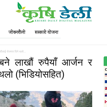
जीवनशैली
सरकारी याेजना
यौंलाई रोजगार दिने थलो...
ने लाखौं रुपैयाँ आर्जन र
 थलो (भिडियोसहित)