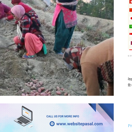
©
P
Pr