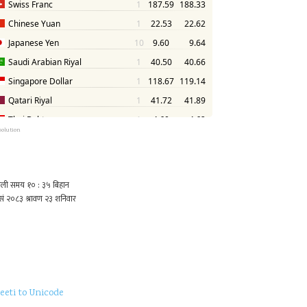
solution
eeti to Unicode