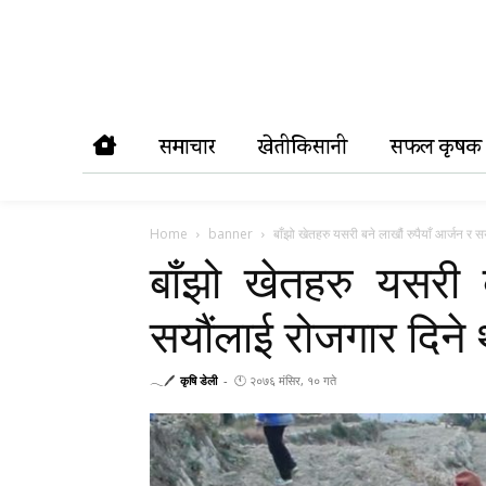
समाचार
खेतीकिसानी
सफल कृषक
Home
banner
बाँझो खेतहरु यसरी बने लाखौं रुपैयाँ आर्जन र स
बाँझो खेतहरु यसरी ब
सयौंलाई रोजगार दिने
𓂃🖊
कृषि डेली
-
🕚 २०७६ मंसिर, १० गते