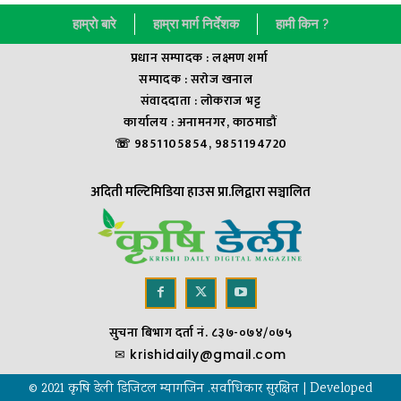
हाम्राे बारे
हाम्रा मार्ग निर्देशक
हामी किन ?
प्रधान सम्पादक : लक्ष्मण शर्मा
सम्पादक : सराेज खनाल
संवाददाता : लाेकराज भट्ट
कार्यालय : अनामनगर, काठमाडौं
☏ 9851105854, 9851194720
अदिती मल्टिमिडिया हाउस प्रा.लिद्वारा सञ्चालित
सुचना बिभाग दर्ता नं. ८३७-०७४/०७५
✉
krishidaily@gmail.com
© 2021 कृषि डेली डिजिटल म्यागजिन .सर्वाधिकार सुरक्षित | Developed