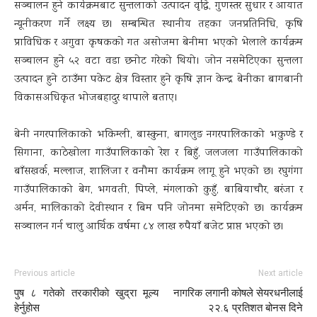
सञ्चालन हुने कार्यक्रमबाट सुन्तलाको उत्पादन वृद्धि, गुणस्तर सुधार र आयात
न्यूनीकरण गर्ने लक्ष्य छ। सम्बन्धित स्थानीय तहका जनप्रतिनिधि, कृषि
प्राविधिक र अगुवा कृषकको गत असोजमा बेनीमा भएको भेलाले कार्यक्रम
सञ्चालन हुने ५२ वटा वडा छनोट गरेको थियो। जोन नसमेटिएका सुन्तला
उत्पादन हुने ठाउँमा पकेट क्षेत्र विस्तार हुने कृषि ज्ञान केन्द्र बेनीका बागबानी
विकासअधिकृत भोजबहादुर थापाले बताए।
बेनी नगरपालिकाको भकिम्ली, बास्कुना, बागलुङ नगरपालिकाको भकुण्डे र
सिगाना, काठेखोला गाउँपालिकाको रेश र बिहुँ, जलजला गाउँपालिकाको
बाँसखर्क, मल्लाज, शालिजा र वनौमा कार्यक्रम लागू हुने भएको छ। रघुगंगा
गाउँपालिकाको बेग, भगवती, पिप्ले, मंगलाको कुहुँ, बाबियाचौर, बरंजा र
अर्मन, मालिकाको देवीस्थान र बिम पनि जोनमा समेटिएको छ। कार्यक्रम
सञ्चालन गर्न चालु आर्थिक वर्षमा ८४ लाख रुपैयाँ बजेट प्राप्त भएको छ।
Previous article
Next article
पुष ८ गतेकाे तरकारीकाे खुद्रा मूल्य
नागरिक लगानी कोषले सेयरधनीलाई
हेर्नुहाेस
२२.६ प्रतिशत बोनस दिने