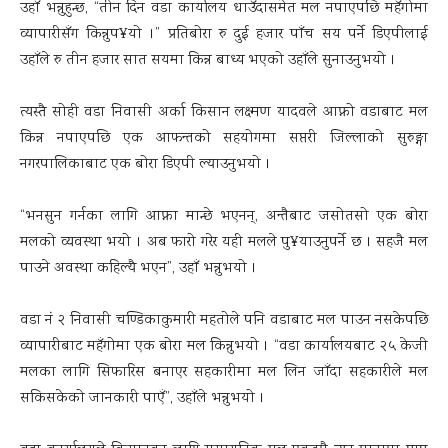
उहाँ भन्नुहुन्छ, “तीन दिन वडा कार्यालय धाउँदासमेत मल नपाएपछि महँगोमा
व्यापारीसँग किन्नुप¥यो ।” प्रतिबोरा रु दुई हजार पाँच सय पर्ने डिएपीलाई
उहाँले रु तीन हजार सात सयमा किन्न बाध्य भएको उहाँले सुनाउनुभयो ।
त्यस्तै सोही वडा निवासी अर्का किसान लक्ष्मण यादवले आफ्नो वडाबाट मल
किन्न नपाएपछि एक आफन्तको सहयोगमा सप्तरी जिल्लाको सुरुङ्गा
नगरपालिकाबाट एक बोरा डिएपी ल्याउनुभयो ।
“भनसुन गर्नका लागि आफ्ना मान्छे भएनन्, अन्तैबाट जसोतसो एक बोरा
मलको व्यवस्था भयो । अब फारो गरेर यही मलले पु¥याउनुपर्ने छ । सहजै मल
पाउने अवस्था कहिल्यै भएन”, उहाँ भन्नुभयो ।
वडा नं २ निवासी चण्डिकाकुमारी महतोले पनि वडाबाट मल पाउन नसकेपछि
व्यापारीबाट महँगोमा एक बोरा मल किन्नुभयो । “वडा कार्यालयबाट २५ केजी
मलका लागि सिफारिस बनाएर सहकारीमा मल लिन जाँदा सहकारीले मल
सकिसकेको जानकारी पाएँ”, उहाँले भन्नुभयो ।