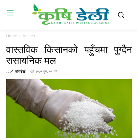
Home
banner
वास्तविक किसानको पहुँचमा पुग्दैन
रासायनिक मल
𓂃🖊
कृषि डेली
-
२०७९ पुस, ०१ गते