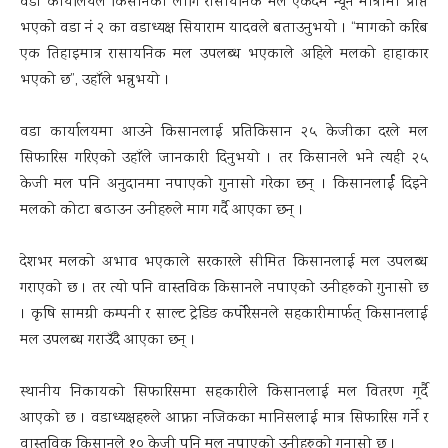
वडा कार्यालयले किसानका लागि रासायनिक मल एकदमै न्यून मात्रामा प्राप्त
भएको वडा नं २ का वडाध्यक्ष सियाराम यादवले बताउनुभयो । “मागको करिब
एक तिहाइमात्र रासायनिक मल उपलब्ध भएकाले अहिले मलको हाहाकार
भएको छ”, उहाँले भन्नुभयो ।
वडा कार्यालयमा आउने किसानलाई प्रतिकिसान २५ केजीका दरले मल
सिफारिस गरिएको उहाँले जानकारी दिनुभयो । तर किसानले भने त्यही २५
केजी मल पनि अनुदानमा नपाएको गुनासो गरेका छन् । किसानलार्ई दिइने
मलको कोटा बढाउन उनीहरुले माग गर्दै आएका छन् ।
देशभर मलको अभाव भएकाले सरकारले सीमित किसानलाई मल उपलब्ध
गराएको छ । तर त्यो पनि वास्तविक किसानले नपाएको उनीहरुको गुनासो छ
। कृषि सामग्री कम्पनी र साल्ट ट्रेडिङ कर्पोरेसनले सहकारीमार्फत् किसानलाई
मल उपलब्ध गराउँदै आएका छन् ।
स्थानीय निकायको सिफारिसमा सहकारीले किसानलाई मल वितरण गर्र्दै
आएको छ । वडाध्यक्षहरुले आफ्ना नजिकका मानिसलाई मात्र सिफारिस गर्ने र
वास्तविक किसानले १० केजी पनि मल नपाएको उनीहरुको गुनासो छ ।