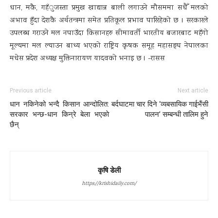
धान, मकै, गहँुजस्ता प्रमुख खाद्यान्न बाली लगाउने मौसममा सधैँ मलको
अभाव हुँदा देशकै अर्थतन्त्रमा समेत प्रतिकूल प्रभाव पारिरहेको छ । सरकारले
उपलब्ध गराउने मल नपाउँदा किसानहरु सीमावर्ती भारतीय बजारबाट महँगो
मूल्यमा मल ल्याउन बाध्य भएको राष्ट्रिय कृषक समूह महासङ्घ नेपालका
मधेस प्रदेश अध्यक्ष मुक्तिनारायण यादवको भनाइ छ । -रासस
Previous article
Next article
धान नकिनेको भन्दै किसान आन्दोलित:
बर्दघाटमा चार दिने ‘व्यबसायिक गाईभैंसी
सरकार भन्छ-धान किन्रे बेला भएकाे
पालन’ सम्बन्धी तालिम हुने
छैन्
कृषि डेली
https://krishidaily.com/