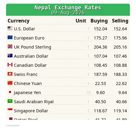
©
Psolution