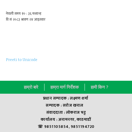
Preeti to Unicode
हाम्राे बारे
हाम्रा मार्ग निर्देशक
हामी किन ?
प्रधान सम्पादक : लक्ष्मण शर्मा
सम्पादक : सराेज खनाल
संवाददाता : लाेकराज भट्ट
कार्यालय : अनामनगर, काठमाडौं
☏ 9851105854, 9851194720