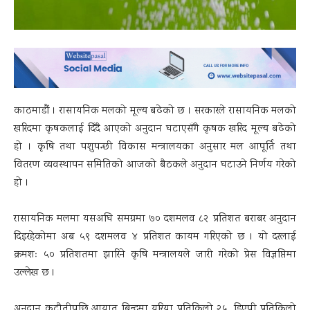
काठमाडौं । रासायनिक मलको मूल्य बढेको छ । सरकारले रासायनिक मलको
खरिदमा कृषकलाई दिँदै आएको अनुदान घटाएसँगै कृषक खरिद मूल्य बढेको
हो । कृषि तथा पशुपन्छी विकास मन्त्रालयका अनुसार मल आपूर्ति तथा
वितरण व्यवस्थापन समितिको आजको बैठकले अनुदान घटाउने निर्णय गरेको
हो ।
रासायनिक मलमा यसअघि समग्रमा ७० दशमलव ८२ प्रतिशत बराबर अनुदान
दिइरहेकोमा अब ५९ दशमलव ४ प्रतिशत कायम गरिएको छ । यो दरलाई
क्रमशः ५० प्रतिशतमा झारिने कृषि मन्त्रालयले जारी गरेको प्रेस विज्ञप्तिमा
उल्लेख छ ।
अनुदान कटौतीपछि आयात बिन्दुमा युरिया प्रतिकिलो २५, डिएपी प्रतिकिलो