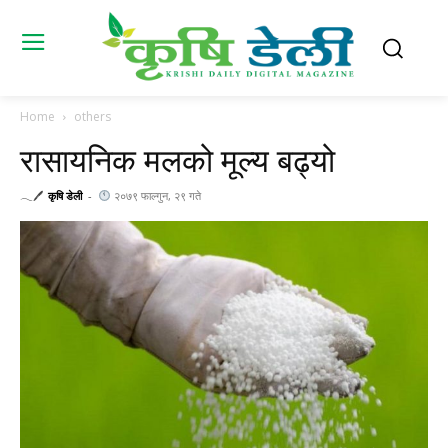
Home
others
रासायनिक मलको मूल्य बढ्यो
𓂃🖊
कृषि डेली
-
२०७९ फाल्गुन, २९ गते