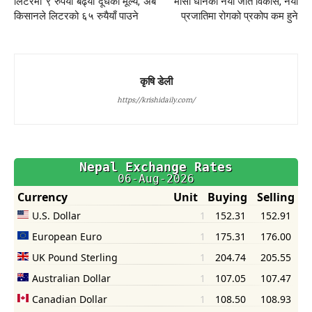
लिटरमा ९ रुपैयाँ बढ्यो दूधको मूल्य, अब
मार्सी धानको नयाँ जात विकास, नयाँ
किसानले लिटरको ६५ रुयैयाँ पाउने
प्रजातिमा रोगको प्रकोप कम हुने
कृषि डेली
https://krishidaily.com/