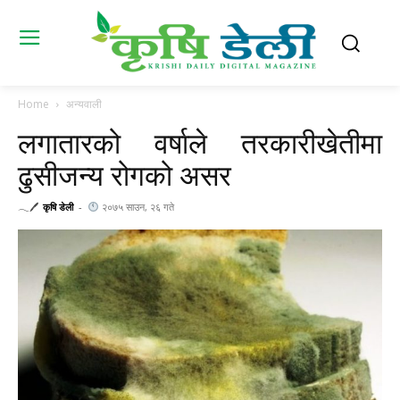
Home
अन्यवाली
लगातारको वर्षाले तरकारीखेतीमा
ढुसीजन्य रोगको असर
𓂃🖊
कृषि डेली
-
२०७५ साउन, २६ गते