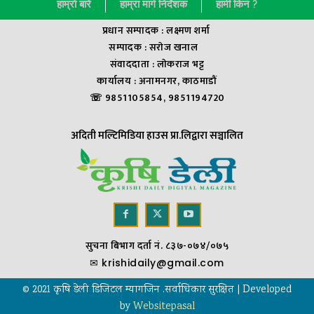
हाम्राे बारे
हाम्रा मार्ग निर्देशक
हामी किन ?
प्रधान सम्पादक : लक्ष्मण शर्मा
सम्पादक : सराेज खनाल
संवाददाता : लाेकराज भट्ट
कार्यालय : अनामनगर, काठमाडौं
☏ 9851105854, 9851194720
अदिती मल्टिमिडिया हाउस प्रा.लिद्वारा सञ्चालित
सुचना बिभाग दर्ता नं. ८३७-०७४/०७५
✉
krishidaily@gmail.com
© 2021 कृषि डेली डिजिटल म्यागजिन .सर्वाधिकार सुरक्षित | Developed
by
Websitepasal