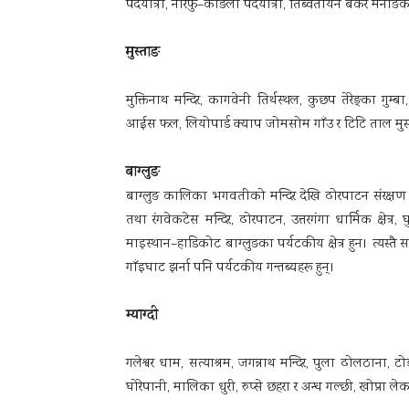
पदयात्रा, नारफु–काङला पदयात्रा, तिब्वतीयन बंकर मनाङका प
मुस्ताङ
मुक्तिनाथ मन्दिर, कागवेनी तिर्थस्थल, कुछप तेरेङ्का गुम्
आईस फल, लियोपार्ड क्याप जोमसोम गाँउ र टिटि ताल मुस्ताङक
बाग्लुङ
बाग्लुङ कालिका भगवतीको मन्दिर देखि ढोरपाटन संरक्षण क्
तथा रंगवेकटेस मन्दिर, ढोरपाटन, उत्तरगंगा धार्मिक क्षेत्
माइस्थान–हाडिकोट बाग्लुङका पर्यटकीय क्षेत्र हुन। त्यस्तै
गाँइघाट झर्ना पनि पर्यटकीय गन्तब्यहरू हुन्।
म्याग्दी
गलेश्वर धाम, सत्याश्रम, जगन्नाथ मन्दिर, पुला ढोलठाना,
घोरेपानी, मालिका धुरी, रुप्से छहरा र अन्ध गल्छी, खोप्रा