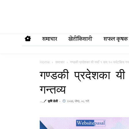
समाचार
खेतीकिसानी
सफल कृषक
Home
समाचार
गण्डकी प्रदेशका यी नयाँ १ सय १० पर्यटकिय गन्
गण्डकी प्रदेशका य
गन्तव्य
𓂃🖊
कृषि डेली
-
२०७६ जेष्ठ, ०८ गते