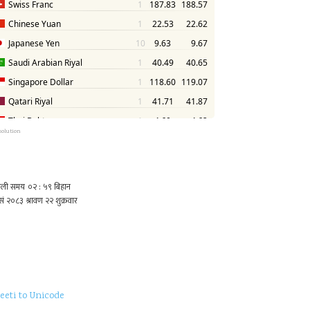
solution
eeti to Unicode