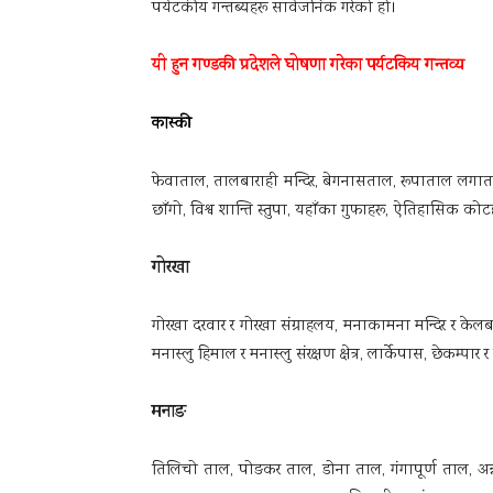
पर्यटकीय गन्तब्यहरू सार्वजनिक गरेको हो।
यी हुन गण्डकी प्रदेशले घोषणा गरेका पर्यटकिय गन्तव्य
कास्की
फेवाताल, तालबाराही मन्दिर, बेगनासताल, रूपाताल लगातका 
छाँगो, विश्व शान्ति स्तुपा, यहाँका गुफाहरू, ऐतिहासिक कोटहरू
गोरखा
गोरखा दरवार र गोरखा संग्राहलय, मनाकामना मन्दिर र के
मनास्लु हिमाल र मनास्लु संरक्षण क्षेत्र, लार्केपास, छेकम्प
मनाङ
तिलिचो ताल, पोङकर ताल, डोना ताल, गंगापूर्ण ताल, अन्नप