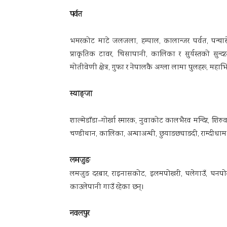
पर्वत
भमरकोट माटे जलजला, हम्पाल, कालान्जर पर्वत, पन्चासे पन
प्राकृतिक टावर, चिसापानी, कालिका र सुर्यस्तको सुन्दरत
मोतीवेणी क्षेत्र, गुफा र नेपालकै अग्ला लामा पुलहरू, महा
स्याङ्जा
शाल्मेडाँडा–गोर्खा स्मारक, नुवाकोट कालभैरव मन्दिर, शिरु
चण्डीथान, कालिका, अन्धाअन्धी, छुयाङछ्याङदी, राम्दीधाम र म
लमजुङ
लमजुङ दरबार, राइनासकोट, इलमपोखरी, घलेगाउँ, घनपोखरा,
काउलेपानी गाउँ रहेका छन्।
नवलपुर