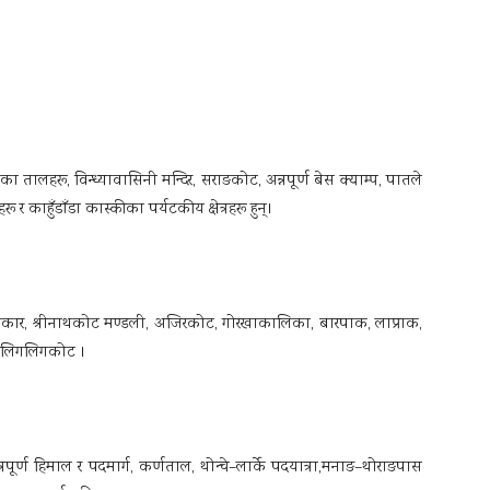
तालहरू, विन्ध्यावासिनी मन्दिर, सराङकोट, अन्नपूर्ण बेस क्याम्प, पातले
 र काहुँडाँडा कास्कीका पर्यटकीय क्षेत्रहरू हुन्।
लबकार, श्रीनाथकोट मण्डली, अजिरकोट, गोरखाकालिका, बारपाक, लाप्राक,
ार र लिगलिगकोट ।
ूर्ण हिमाल र पदमार्ग, कर्णताल, थोन्चे–लार्के पदयात्रा,मनाङ–थोराङपास