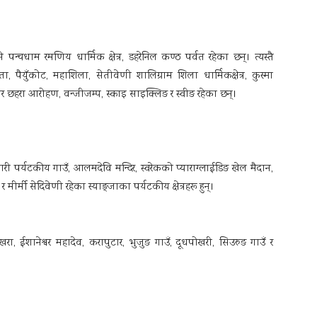
्चधाम रमणिय धार्मिक क्षेत्र, डहरेनिल कण्ठ पर्वत रहेका छन्। त्यस्तै
ा, पैयुँकोट, महाशिला, सेतीवेणी शालिग्राम शिला धार्मिकक्षेत्र, कुस्मा
भिर छहरा आरोहण, वन्जीजम्प, स्काइ साइक्लिङ र स्वीङ रहेका छन्।
वारी पर्यटकीय गाउँ, आलमदेवि मन्दिर, स्वरेकको प्याराग्लाईडिङ खेल मैदान,
ीर्मी सेदिवेणी रहेका स्याङ्जाका पर्यटकीय क्षेत्रहरू हुन्।
 ईशानेश्वर महादेव, करापुटार, भुजुङ गाउँ, दूधपोखरी, सिउरुङ गाउँ र