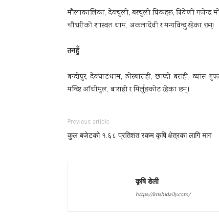
मौलाकालिका, देवचुली, बरचुली पिकहरू, त्रिवेणी गजेन्द्र मो
चौधरीको शास्वत धाम, अकलादेवी र मन्यविन्दु रहेका छन्।
तनहुँ
बन्दीपुर, देवघाटधाम, ढोरबाराही, छाप्दी बराही, व्यास गुफा,
मन्दिर आँधीमुल, बाराही र मिर्लुङकोट रहेका छन्।
Previous article
कुल बजेटको १.६८ प्रतिशत रकम कृषि क्षेत्रका लागि माग
कृषि डेली
https://krishidaily.com/