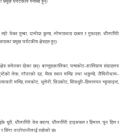
्रमुख पर्यटकीय गन्तब्य हुन्।
बा, ल्हो घेकर गुम्बा, दामोदर कुण्ड, लोमाङथाङ दरबार र गुफाहरू, धौलागिरी
ा प्रमुख पर्यटकीय क्षेत्रहरू हुन्।
षेत्र समेतका रहेका छन्। बाग्लुङकालिका, पन्चकोट–शालिग्राम संग्राहलय
र, घुम्टेको लेक, गाँजाको दह, भैरव स्थान मन्दिर तथा भकुण्डे, जैमिनीधाम–
 सत्यावती मन्दिर, रामकोट, भुलेनी, विउकोट, शिवधुरी–हिमालयन भ्यूप्वाइन्ट,
 टोड्के धुरी, धौलागिरी वेस क्याप, धौलागिरी हाइसफल र हिमाल, पुन हिल र
 लेक र सिंगा तातोपानीलाई राखेको छ।