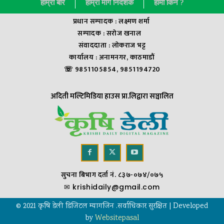
हाम्राे बारे
हाम्रा मार्ग निर्देशक
हामी किन ?
प्रधान सम्पादक : लक्ष्मण शर्मा
सम्पादक : सराेज खनाल
संवाददाता : लाेकराज भट्ट
कार्यालय : अनामनगर, काठमाडौं
☏ 9851105854, 9851194720
अदिती मल्टिमिडिया हाउस प्रा.लिद्वारा सञ्चालित
सुचना बिभाग दर्ता नं. ८३७-०७४/०७५
✉
krishidaily@gmail.com
© 2021 कृषि डेली डिजिटल म्यागजिन .सर्वाधिकार सुरक्षित | Developed
by
Websitepasal