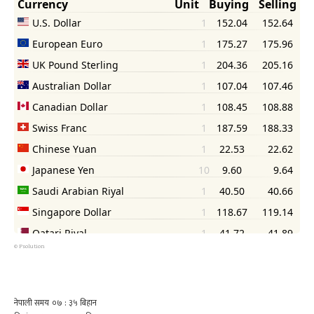
©
Psolution