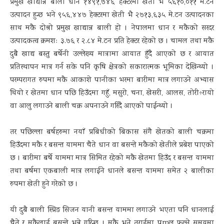
प्रमुख खाद्यान्न बाली धान १४९१,७४६ हेक्टरमा खेती भै ५६१०,०११ मे.टन
उत्पादन हुन्छ भने ९५६,४४७ हेक्टरमा खेती भै २७१३,६३५ मे.टन उत्पादनका
साथ मकै दोश्रो प्रमुख खाद्यान्न बाली हो । नेपालमा धान र मकैको सरदर
उत्पादकत्व क्रमशः ३.७६ र २.८४ मे.टन प्रति हेक्टर रहेको छ । चामल तथा मकै
दुबै खाद्य बस्तु बर्षेनी उल्लेख्य मात्रामा आयात हुँदै आएको छ र आयात
प्रतिस्थापन मात्र गर्न सके पनि कृषि क्षेत्रको सकारात्मक भूमिका देखिन्थ्यो ।
परम्परागत रुपमा मकै आकाशे पानीका भरमा बारीमा मात्र लगाउने अभ्यास
थियो र खेतमा धान पछि हिउँदमा गहुँ, मसुरो, चना, खेसरी, आलस, तोरी÷रायो
वा आलु लगाउने बाली चक्र अपनाउने गरिंदै आएको पाईन्थ्यो ।
तर पछिल्ला बर्षहरुमा नयाँ प्रबिधीको बिकास संगै खेतको बाली चक्रमा
हिउँदमा मकै र बसन्त याममा चैते धान वा बसन्ते मकैको खेतीले प्रबेश पाएको
छ । बारीमा बर्षे याममा मात्र सिमित रहेको मकै खेतमा हिउँद र बसन्त याममा
तथा बर्षमा एकबाली मात्र लगाईने धानले बसन्त याममा समेत २ बालीका
रुपमा खेती हुने गरेको छ ।
यी दुबै बाली स्प्रिङ सिजन यानी बसन्त याममा लगाउने भएता पनि धानलाई
चैते र मकैलाई बसन्ते भन्ने गरिन्छ । मकै भने तराईमा पूmल फुल्ने समयमा