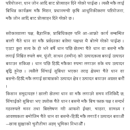
परियोजना, धान जोन आदि बाट प्रोत्साहन दिने गरेको पाईन्छ । त्यस्तै मकै लाई
बिभिन्न कार्यक्रम मकै मिशन, प्रधानमन्त्री कृषि आधुनिकीकरण परियोजना,
मकै जोन आदि बाट प्रोत्साहन दिने गरेको छ ।
सरोकारवाला पक्ष, बैज्ञानिक, प्राबिधिकहरु पनि आ–आफ्नो कार्य सम्बन्धित
बाली चैते धान वा मकै प्रर्वदनका बारेमा पक्षधर भै बोल्ने गरेको पाईन्छ ।
एउटा कुरा सत्य के हो भने बर्षे धान पछि खेतमा चैते धान वा बसन्ते मकै
लगाई निश्चित रुपले श्रम, पुंजी, साधन (जमीन) को उत्पादकत्व बढाई उत्पादन
बढाउन सकिन्छ । धान पछि हिउँदे मकैका रुपमा लगाउन सके थप उत्पादन
बृद्धि हुनेछ । त्यसैले सिंचाई सुबिधा भएका तराइ क्षेत्रमा चैते धान वा
बसन्ते÷हिउँदे मकै लगाई खाद्यान्नको उत्पादन क्षेत्र र उत्पादन बढाउन अग्रसर बनौं
।
किसान समुदायहरु ! खाली खेतमा धान वा मकै लगाउने समय नजिकिंदै छ,
सिंचाईको सुबिधा भए उपरोक्त चैते धान र बसन्ते मकै बिच फरक पक्ष र सन्दर्भ
गहनरुपले मनन तथा बिश्लेषण गरी आफनो ईच्छा, चाहना, सामथ्र्य र
आवश्यकता बमोजिम चैते धान वा बसन्ते÷हिउँदे मकै लगाउँ र उत्पादन बढाऔं
—खाद्य सुरक्षाको चुनौतीमा अहम् भूमिका निभाऔँ ।