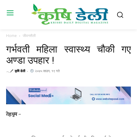
Home
जीवनशैली
गर्भवती महिला स्वास्थ्य चाैकी गए
अण्डा उपहार !
𓂃🖊
कृषि डेली
-
२०७५ साउन, १९ गते
तेह्रथुम –