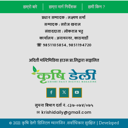
हाम्राे बारे
हाम्रा मार्ग निर्देशक
हामी किन ?
प्रधान सम्पादक : लक्ष्मण शर्मा
सम्पादक : सराेज खनाल
संवाददाता : लाेकराज भट्ट
कार्यालय : अनामनगर, काठमाडौं
☏ 9851105854, 9851194720
अदिती मल्टिमिडिया हाउस प्रा.लिद्वारा सञ्चालित
सुचना बिभाग दर्ता नं. ८३७-०७४/०७५
✉
krishidaily@gmail.com
© 2021 कृषि डेली डिजिटल म्यागजिन .सर्वाधिकार सुरक्षित | Developed