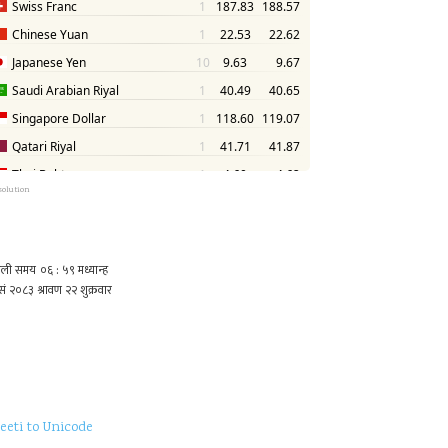
solution
eeti to Unicode