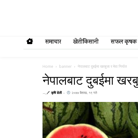
समाचार
खेतीकिसानी
सफल कृषक
Home
banner
नेपालबाट दुबईमा खरबुजा र मेवा निर्यात
नेपालबाट दुबईमा खरबुज
𓂃🖊
कृषि डेली
-
२०७७ बैशाख, १९ गते