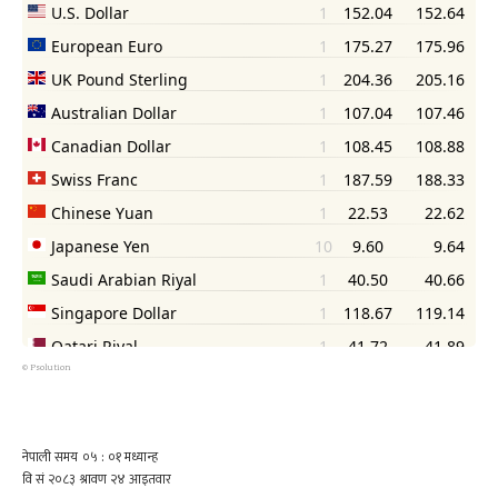
©
Psolution