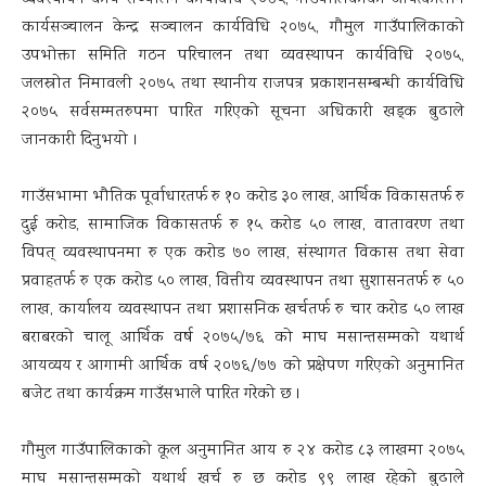
व्यवस्थापन कोष सञ्चालन कार्यविधि २०७५, गाउँपालिकाको आपत्कालीन
कार्यसञ्चालन केन्द्र सञ्चालन कार्यविधि २०७५, गौमुल गाउँपालिकाको
उपभोक्ता समिति गठन परिचालन तथा व्यवस्थापन कार्यविधि २०७५,
जलस्रोत निमावली २०७५ तथा स्थानीय राजपत्र प्रकाशनसम्बन्धी कार्यविधि
२०७५ सर्वसम्मतरुपमा पारित गरिएको सूचना अधिकारी खड्क बुढाले
जानकारी दिनुभयो ।
गाउँसभामा भौतिक पूर्वाधारतर्फ रु १० करोड ३० लाख, आर्थिक विकासतर्फ रु
दुई करोड, सामाजिक विकासतर्फ रु १५ करोड ५० लाख, वातावरण तथा
विपत् व्यवस्थापनमा रु एक करोड ७० लाख, संस्थागत विकास तथा सेवा
प्रवाहतर्फ रु एक करोड ५० लाख, वित्तीय व्यवस्थापन तथा सुशासनतर्फ रु ५०
लाख, कार्यालय व्यवस्थापन तथा प्रशासनिक खर्चतर्फ रु चार करोड ५० लाख
बराबरको चालू आर्थिक वर्ष २०७५/७६ को माघ मसान्तसम्मको यथार्थ
आयव्यय र आगामी आर्थिक वर्ष २०७६/७७ को प्रक्षेपण गरिएको अनुमानित
बजेट तथा कार्यक्रम गाउँसभाले पारित गरेको छ ।
गौमुल गाउँपालिकाको कूल अनुमानित आय रु २४ करोड ८३ लाखमा २०७५
माघ मसान्तसम्मको यथार्थ खर्च रु छ करोड ९९ लाख रहेको बुढाले