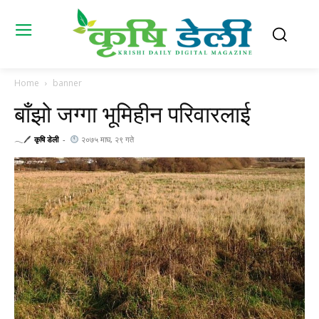
Home
banner
बाँझो जग्गा भूमिहीन परिवारलाई
𓂃🖊
कृषि डेली
-
२०७५ माघ, २९ गते