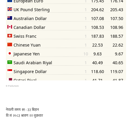
©
Psolution