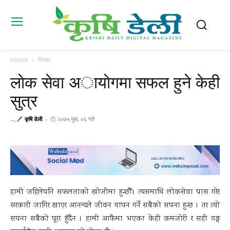
Home
फिचर
लाेक सेवा अायाेगमा सफल हुने केही
सुत्र
𓂃🖊
कृषि डेली
-
🕚 २०७५ पुस, ०६ गते
हामी जहिलेपनि सफलताको खोजीमा हुन्छौँ। त्यसमाथि लोकसेवा पास गरेर
सरकारी जागिर खाएर आनन्दले जीवन यापन गर्ने सबैको सपना हुन्छ । तर त्यो
सपना सबैको पूरा हुँदैन । हामी आफैमा भएका केही कमजोरी र सही ढङ्ग