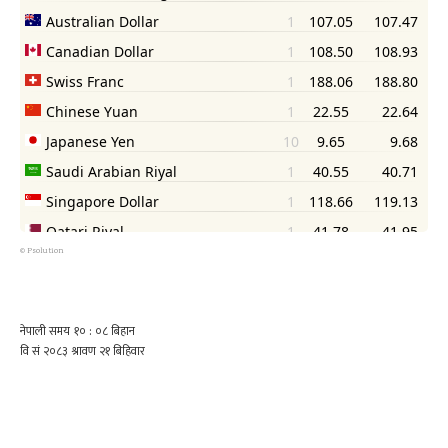
©
Psolution