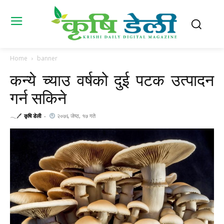
Home
banner
कन्ये च्याउ वर्षको दुई पटक उत्पादन
गर्न सकिने
𓂃🖊
कृषि डेली
-
२०७६ जेष्ठ, १७ गते